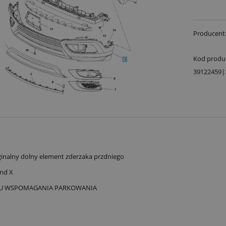
Producent
Kod produ
39122459|
inalny dolny element zderzaka przdniego
and X
U WSPOMAGANIA PARKOWANIA