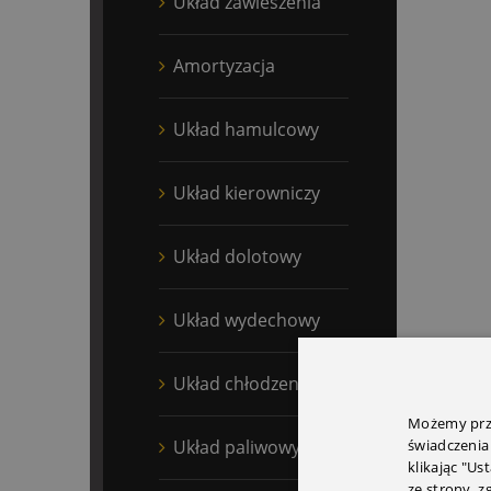
Układ zawieszenia
Amortyzacja
Układ hamulcowy
Układ kierowniczy
Układ dolotowy
Układ wydechowy
Układ chłodzenia
Możemy prze
Układ paliwowy
świadczenia
klikając "Us
ze strony, 