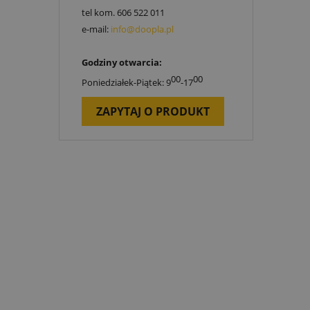
tel kom.
606 522 011
e-mail:
info@doopla.pl
Godziny otwarcia:
00
00
Poniedziałek-Piątek: 9
-17
ZAPYTAJ O PRODUKT