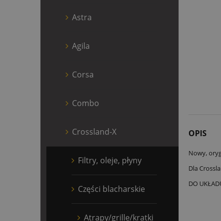
Astra
Agila
Corsa
Combo
Crossland-X
OPIS
Nowy, oryg
Filtry, oleje, płyny
Dla Crossl
DO UKŁAD
Części blacharskie
Atrapy/grille/kratki