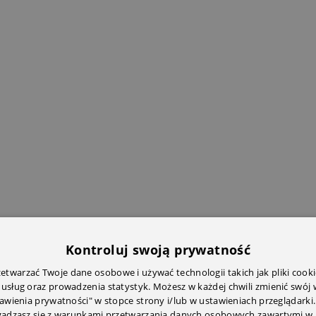
Kontroluj swoją prywatność
twarzać Twoje dane osobowe i używać technologii takich jak pliki cooki
 usług oraz prowadzenia statystyk. Możesz w każdej chwili zmienić swój
tawienia prywatności" w stopce strony i/lub w ustawieniach przeglądarki.
zgadzasz się z warunkami przetwarzania danych osobowych zawartymi w 