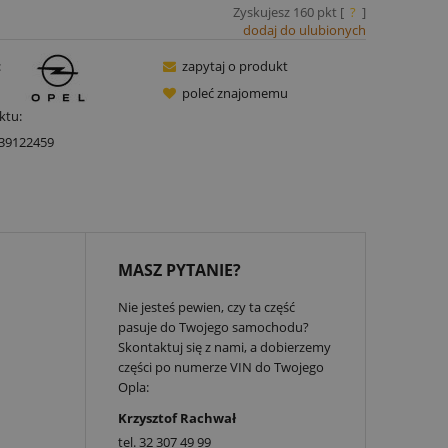
Zyskujesz
160
pkt [
?
]
dodaj do ulubionych
:
zapytaj o produkt
poleć znajomemu
ktu:
39122459
MASZ PYTANIE?
Nie jesteś pewien, czy ta część
pasuje do Twojego samochodu?
Skontaktuj się z nami, a dobierzemy
części po numerze VIN do Twojego
Opla:
Krzysztof Rachwał
tel.
32 307 49 99