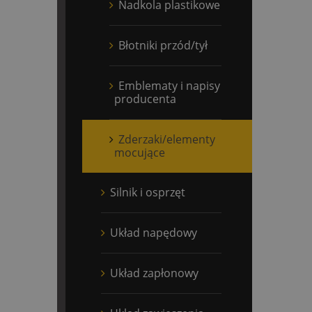
Nadkola plastikowe
Błotniki przód/tył
Emblematy i napisy
producenta
Zderzaki/elementy
mocujące
Silnik i osprzęt
Układ napędowy
Układ zapłonowy