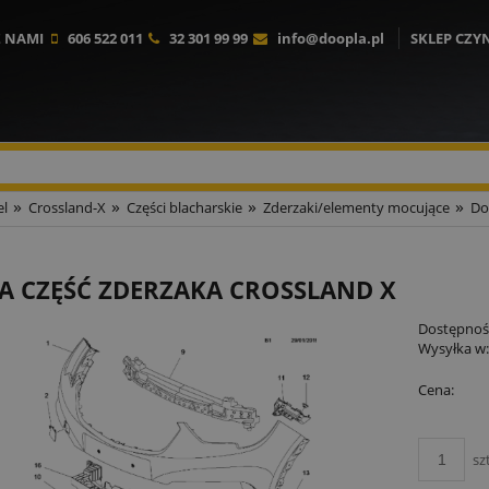
Z NAMI
606 522 011
32 301 99 99
info@doopla.pl
SKLEP CZY
»
»
»
»
l
Crossland-X
Części blacharskie
Zderzaki/elementy mocujące
Do
A CZĘŚĆ ZDERZAKA CROSSLAND X
Dostępnoś
Wysyłka w
Cena:
sz