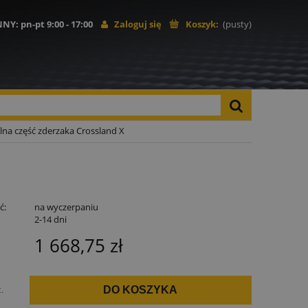
NNY
: pn-pt 9:00 - 17:00
Zaloguj się
Koszyk:
(pusty)
lna część zderzaka Crossland X
ć:
na wyczerpaniu
:
2-14 dni
1 668,75 zł
t.
DO KOSZYKA