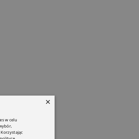
×
es w celu
 wybór,
 Korzystając
polityce