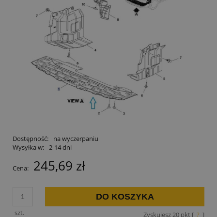
Dostępność:
na wyczerpaniu
Wysyłka w:
2-14 dni
245,69 zł
Cena:
DO KOSZYKA
szt.
Zyskujesz
20
pkt [
?
]