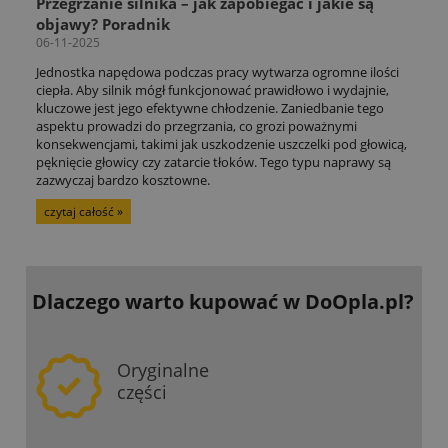
Przegrzanie silnika – jak zapobiegać i jakie są
objawy? Poradnik
06-11-2025
Jednostka napędowa podczas pracy wytwarza ogromne ilości
ciepła. Aby silnik mógł funkcjonować prawidłowo i wydajnie,
kluczowe jest jego efektywne chłodzenie. Zaniedbanie tego
aspektu prowadzi do przegrzania, co grozi poważnymi
konsekwencjami, takimi jak uszkodzenie uszczelki pod głowicą,
pęknięcie głowicy czy zatarcie tłoków. Tego typu naprawy są
zazwyczaj bardzo kosztowne.
czytaj całość »
Dlaczego warto kupować
w DoOpla.pl?
Oryginalne
części