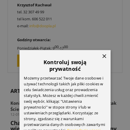
Krzysztof Rachwał
tel.
32 307 49 99
tel kom.
606 522 011
e-mail:
info@doopla.pl
Godziny otwarcia:
00
00
Poniedziałek-Piątek: 9
-17
×
ZAPYTAJ O PRODUKT
Kontroluj swoją
prywatność
Możemy przetwarzać Twoje dane osobowe i
używać technologii takich jak pliki cookies w
celu świadczenia usług oraz prowadzenia
ARTYKUŁY
statystyk. Możesz w każdej chwili zmienić
swój wybór, klikając "Ustawienia
Koniec z zagraconą przestrzenią! Odkryj Wieszak
prywatności" w stopce strony i/lub w
Ścienny THULE Wall Hanger
ustawieniach przeglądarki. Korzystając ze
12-01-2026
strony, zgadzasz się z warunkami
Chaos w strefie sprzętu? Sprawdź jak
przetwarzania danych osobowych zawartymi
wieszak THULE rozwiązuje powszechny