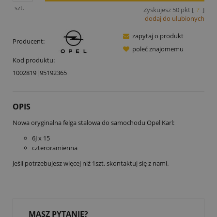
szt.
Zyskujesz
50
pkt [
?
]
dodaj do ulubionych
zapytaj o produkt
Producent:
poleć znajomemu
Kod produktu:
1002819|95192365
OPIS
Nowa oryginalna felga stalowa do samochodu Opel Karl:
6J x 15
czteroramienna
Jeśli potrzebujesz więcej niż 1szt. skontaktuj się z nami.
MASZ PYTANIE?