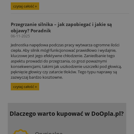
czytaj całość »
Przegrzanie silnika – jak zapobiegać i jakie są
objawy? Poradnik
06-11-2025
Jednostka napędowa podczas pracy wytwarza ogromne ilości
ciepła. Aby silnik mógł funkcjonować prawidłowo i wydajnie,
kluczowe jest jego efektywne chłodzenie. Zaniedbanie tego
aspektu prowadzi do przegrzania, co grozi poważnymi
konsekwencjami, takimi jak uszkodzenie uszczelki pod głowicą,
pęknięcie głowicy czy zatarcie tłoków. Tego typu naprawy są
zazwyczaj bardzo kosztowne.
czytaj całość »
Dlaczego warto kupować
w DoOpla.pl?