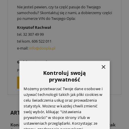
Nie jesteś pewien, czy ta część pasuje do Twojego
samochodu? Skontaktuj się z nami, a dobierzemy części
po numerze VIN do Twojego Opla:
Krzysztof Rachwał
tel.
32 307 49 99
tel kom.
606 522 011
e-mail:
info@doopla.pl
Godziny otwarcia:
×
00
00
Poniedziałek-Piątek: 9
-17
Kontroluj swoją
prywatność
ZAPYTAJ O PRODUKT
Możemy przetwarzać Twoje dane osobowe i
używać technologii takich jak pliki cookies w
celu świadczenia usług oraz prowadzenia
statystyk. Możesz w każdej chwili zmienić
swój wybór, klikając "Ustawienia
ARTYKUŁY
prywatności" w stopce strony i/lub w
ustawieniach przeglądarki. Korzystając ze
Koniec z zagraconą przestrzenią! Odkryj Wieszak
strony, zgadzasz się z warunkami