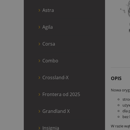
Astra
Agila
Corsa
Combo
Crossland-X
OPIS
Nowa orygi
Frontera od 2025
str
używ
Grandland X
dla
bez 
W razie wą
Insignia