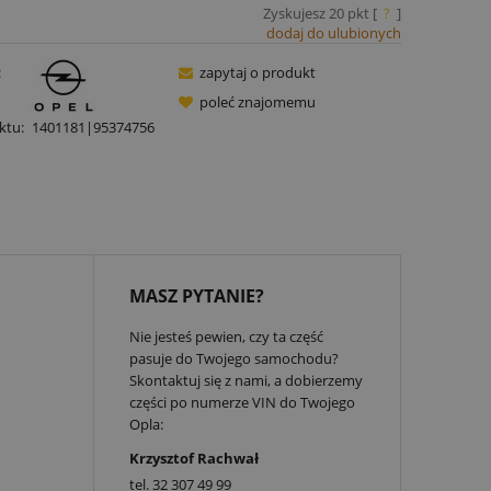
Zyskujesz
20
pkt [
?
]
dodaj do ulubionych
:
zapytaj o produkt
poleć znajomemu
ktu:
1401181|95374756
MASZ PYTANIE?
Nie jesteś pewien, czy ta część
pasuje do Twojego samochodu?
Skontaktuj się z nami, a dobierzemy
części po numerze VIN do Twojego
Opla:
Krzysztof Rachwał
tel.
32 307 49 99