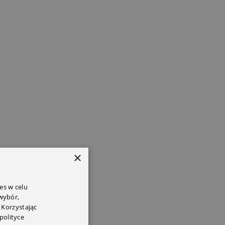
×
es w celu
 wybór,
 Korzystając
polityce