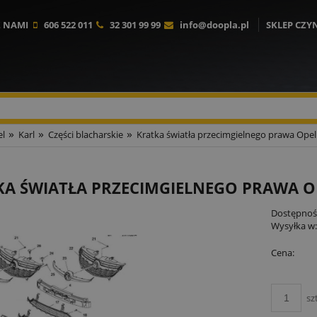
Z NAMI
606 522 011
32 301 99 99
info@doopla.pl
SKLEP CZY
»
»
»
l
Karl
Części blacharskie
Kratka światła przecimgielnego prawa Opel
KA ŚWIATŁA PRZECIMGIELNEGO PRAWA O
Dostępnoś
Wysyłka w
Cena:
sz