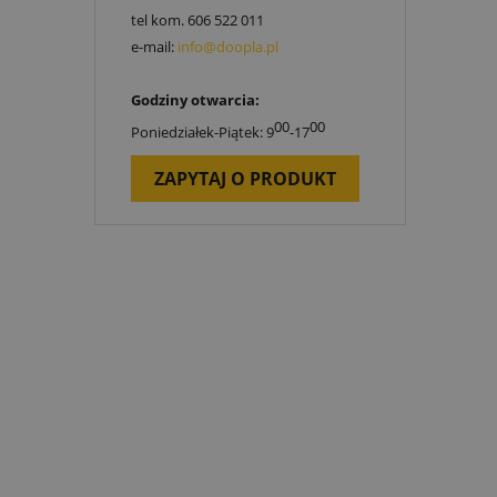
tel kom.
606 522 011
e-mail:
info@doopla.pl
Godziny otwarcia:
00
00
Poniedziałek-Piątek: 9
-17
ZAPYTAJ O PRODUKT