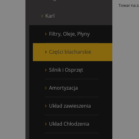
Towar na z
Karl
Filtry, Oleje, Płyny
Części blacharskie
Silnik i Osprzęt
Amortyzacja
Układ zawieszenia
Układ Chłodzenia