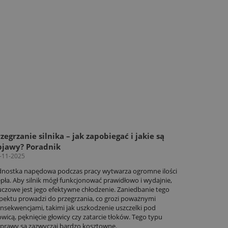
zegrzanie silnika – jak zapobiegać i jakie są
bjawy? Poradnik
-11-2025
dnostka napędowa podczas pracy wytwarza ogromne ilości
epła. Aby silnik mógł funkcjonować prawidłowo i wydajnie,
uczowe jest jego efektywne chłodzenie. Zaniedbanie tego
pektu prowadzi do przegrzania, co grozi poważnymi
nsekwencjami, takimi jak uszkodzenie uszczelki pod
owicą, pęknięcie głowicy czy zatarcie tłoków. Tego typu
prawy są zazwyczaj bardzo kosztowne.