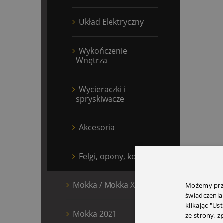
Układ Elektryczny
Wykończenie
Wnętrza
Wycieraczki i
spryskiwacze
Akcesoria
Felgi, opony, kołpaki
Mokka / Mokka X
Możemy prze
świadczenia
klikając "Us
Mokka 2021
ze strony, 