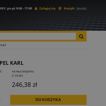
NNY
: pn-pt 9:00 - 17:00
Zaloguj się
Koszyk:
(pusty)
 Karl
PEL KARL
ć:
na wyczerpaniu
:
2-14 dni
246,38 zł
t.
DO KOSZYKA