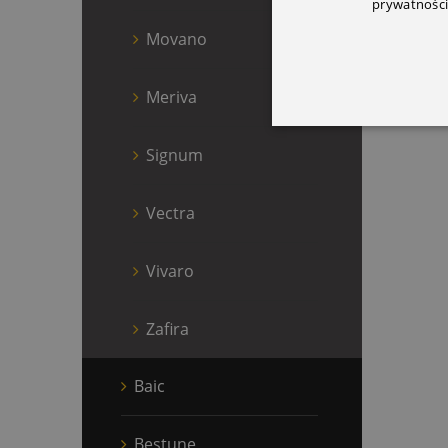
prywatności
Movano
Meriva
Signum
Vectra
Vivaro
Zafira
Baic
Bestune