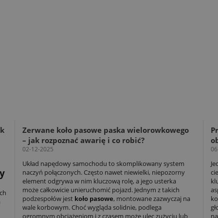
ak
Zerwane koło pasowe paska wielorowkowego
Pr
– jak rozpoznać awarię i co robić?
o
02-12-2025
06
Układ napędowy samochodu to skomplikowany system
Je
y
naczyń połączonych. Często nawet niewielki, niepozorny
ci
element odgrywa w nim kluczową rolę, a jego usterka
kl
może całkowicie unieruchomić pojazd. Jednym z takich
as
ch
podzespołów jest
koło pasowe
, montowane zazwyczaj na
ko
a
wale korbowym. Choć wygląda solidnie, podlega
gł
ogromnym obciążeniom i z czasem może ulec zużyciu lub
na