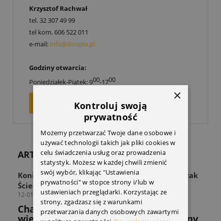
Krzysztof Rachwał
tel.
32 307 49 99
tel kom.
606 522 011
e-mail:
info@doopla.pl
Godziny otwarcia:
00
00
Poniedziałek-Piątek: 9
-17
×
ZAPYTAJ O PRODUKT
Kontroluj swoją
prywatność
Możemy przetwarzać Twoje dane osobowe i
używać technologii takich jak pliki cookies w
celu świadczenia usług oraz prowadzenia
ARTYKUŁY
statystyk. Możesz w każdej chwili zmienić
swój wybór, klikając "Ustawienia
Koniec z zagraconą przestrzenią! Odkryj Wieszak
prywatności" w stopce strony i/lub w
Ścienny THULE Wall Hanger
ustawieniach przeglądarki. Korzystając ze
12-01-2026
strony, zgadzasz się z warunkami
Chaos w strefie sprzętu? Sprawdź jak
przetwarzania danych osobowych zawartymi
wieszak THULE rozwiązuje powszechny