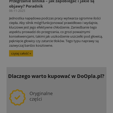
Przegrzanie silnika – jak zapobiegać i jakie są
objawy? Poradnik
06-11-2025
Jednostka napędowa podczas pracy wytwarza ogromne ilości
ciepła. Aby silnik mógł funkcjonować prawidłowo i wydajnie,
kluczowe jest jego efektywne chłodzenie. Zaniedbanie tego
aspektu prowadzi do przegrzania, co grozi poważnymi
konsekwencjami, takimi jak uszkodzenie uszczelki pod głowicą,
pęknięcie głowicy czy zatarcie tłoków. Tego typu naprawy są
zazwyczaj bardzo kosztowne.
czytaj całość »
Dlaczego warto kupować
w DoOpla.pl?
Oryginalne
części