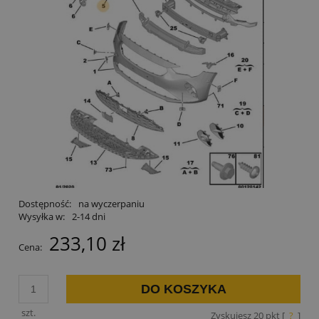
Dostępność:
na wyczerpaniu
Wysyłka w:
2-14 dni
233,10 zł
Cena:
DO KOSZYKA
szt.
Zyskujesz
20
pkt [
?
]