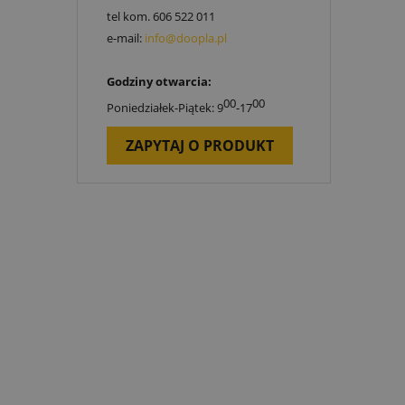
tel kom.
606 522 011
e-mail:
info@doopla.pl
Godziny otwarcia:
00
00
Poniedziałek-Piątek: 9
-17
ZAPYTAJ O PRODUKT