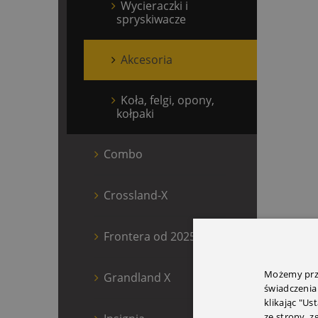
Wycieraczki i
spryskiwacze
Akcesoria
Koła, felgi, opony,
kołpaki
Combo
Crossland-X
Frontera od 2025
Możemy prze
Grandland X
świadczenia
klikając "Us
ze strony, 