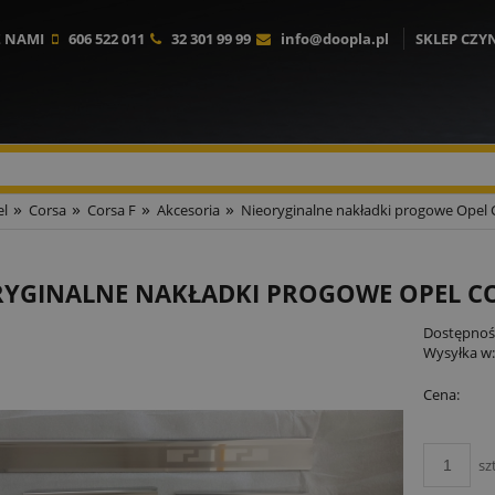
Z NAMI
606 522 011
32 301 99 99
info@doopla.pl
SKLEP CZY
»
»
»
»
l
Corsa
Corsa F
Akcesoria
Nieoryginalne nakładki progowe Opel 
RYGINALNE NAKŁADKI PROGOWE OPEL CO
Dostępnoś
Wysyłka w
Cena:
sz