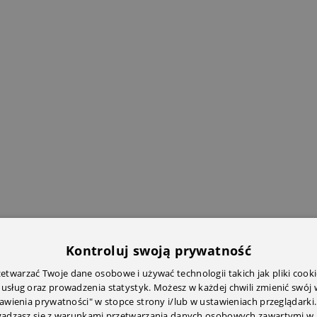
Kontroluj swoją prywatność
twarzać Twoje dane osobowe i używać technologii takich jak pliki cooki
 usług oraz prowadzenia statystyk. Możesz w każdej chwili zmienić swój
tawienia prywatności" w stopce strony i/lub w ustawieniach przeglądarki.
zgadzasz się z warunkami przetwarzania danych osobowych zawartymi w 