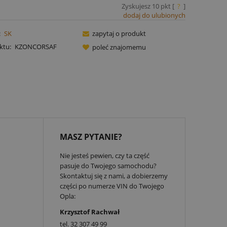
Zyskujesz
10
pkt [
?
]
dodaj do ulubionych
:
SK
zapytaj o produkt
ktu:
KZONCORSAF
poleć znajomemu
MASZ PYTANIE?
Nie jesteś pewien, czy ta część
pasuje do Twojego samochodu?
Skontaktuj się z nami, a dobierzemy
części po numerze VIN do Twojego
Opla:
Krzysztof Rachwał
tel.
32 307 49 99