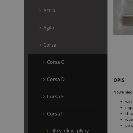
Astra
Agila
Corsa
Corsa C
Corsa D
OPIS
Nowe nieor
Corsa E
wyko
dop
Corsa F
chro
w ze
po o
Filtry, oleje, płyny