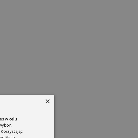
×
es w celu
 wybór,
 Korzystając
polityce