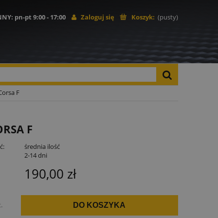
NNY
: pn-pt 9:00 - 17:00
Zaloguj się
Koszyk:
(pusty)
Corsa F
RSA F
ć:
średnia ilość
:
2-14 dni
190,00 zł
t.
DO KOSZYKA