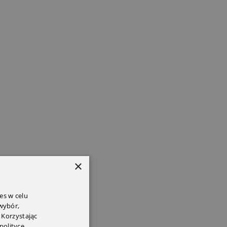
×
es w celu
 wybór,
 Korzystając
polityce