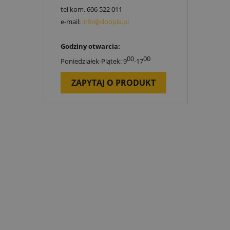
tel kom.
606 522 011
e-mail:
info@doopla.pl
Godziny otwarcia:
00
00
Poniedziałek-Piątek: 9
-17
ZAPYTAJ O PRODUKT