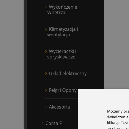
Wykończenie
Wnętrza
Klimatyzacja i
wentylacja
Wycieraczki i
spryskiwacze
Układ elektryczny
Felgi i Opony
Akcesoria
Możemy prze
świadczenia
Corsa F
klikając "Us
ze strony, 