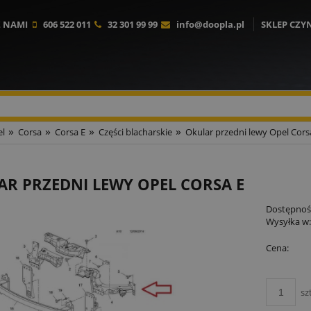
Z NAMI
606 522 011
32 301 99 99
info@doopla.pl
SKLEP CZY
»
»
»
»
l
Corsa
Corsa E
Części blacharskie
Okular przedni lewy Opel Cors
R PRZEDNI LEWY OPEL CORSA E
Dostępnoś
Wysyłka w
Cena:
sz