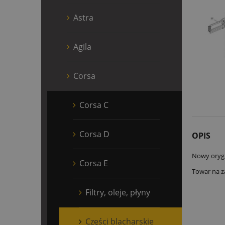
Astra
Agila
Corsa
Corsa C
Corsa D
OPIS
Nowy orygi
Corsa E
Towar na z
Filtry, oleje, płyny
Części blacharskie