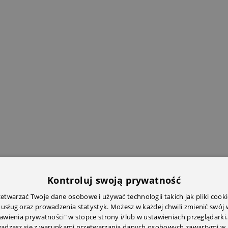
Kontroluj swoją prywatność
twarzać Twoje dane osobowe i używać technologii takich jak pliki cooki
 usług oraz prowadzenia statystyk. Możesz w każdej chwili zmienić swój
tawienia prywatności" w stopce strony i/lub w ustawieniach przeglądarki.
zgadzasz się z warunkami przetwarzania danych osobowych zawartymi w 