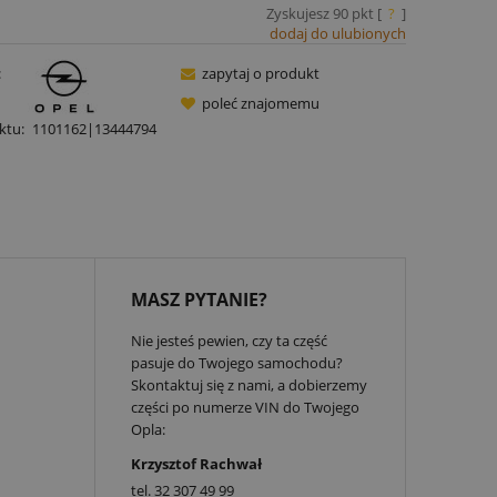
Zyskujesz
90
pkt [
?
]
dodaj do ulubionych
:
zapytaj o produkt
poleć znajomemu
ktu:
1101162|13444794
MASZ PYTANIE?
Nie jesteś pewien, czy ta część
pasuje do Twojego samochodu?
Skontaktuj się z nami, a dobierzemy
części po numerze VIN do Twojego
Opla:
Krzysztof Rachwał
tel.
32 307 49 99