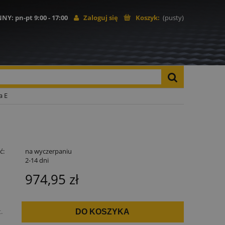
NNY
: pn-pt 9:00 - 17:00
Zaloguj się
Koszyk:
(pusty)
a E
ć:
na wyczerpaniu
:
2-14 dni
974,95 zł
t.
DO KOSZYKA