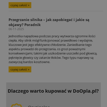
czytaj całość »
Przegrzanie silnika – jak zapobiegać i jakie są
objawy? Poradnik
06-11-2025
Jednostka napędowa podczas pracy wytwarza ogromne ilości
ciepła. Aby silnik mógł funkcjonować prawidłowo i wydajnie,
kluczowe jest jego efektywne chłodzenie. Zaniedbanie tego
aspektu prowadzi do przegrzania, co grozi poważnymi
konsekwencjami, takimi jak uszkodzenie uszczelki pod głowicą,
pęknięcie głowicy czy zatarcie tłoków. Tego typu naprawy są
zazwyczaj bardzo kosztowne.
czytaj całość »
Dlaczego warto kupować
w DoOpla.pl?