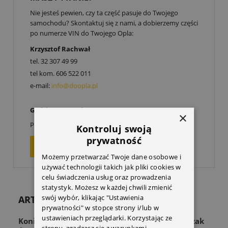
Nie jesteś pewien, czy ta część pasuje do Twojego
samochodu? Skontaktuj się z nami, a dobierzemy części
po numerze VIN do Twojego Opla:
Krzysztof Rachwał
tel.
32 307 49 99
tel kom.
606 522 011
e-mail:
info@doopla.pl
Godziny otwarcia:
×
00
00
Poniedziałek-Piątek: 9
-17
Kontroluj swoją
prywatność
ZAPYTAJ O PRODUKT
Możemy przetwarzać Twoje dane osobowe i
używać technologii takich jak pliki cookies w
celu świadczenia usług oraz prowadzenia
statystyk. Możesz w każdej chwili zmienić
swój wybór, klikając "Ustawienia
ARTYKUŁY
prywatności" w stopce strony i/lub w
ustawieniach przeglądarki. Korzystając ze
Koniec z zagraconą przestrzenią! Odkryj Wieszak
strony, zgadzasz się z warunkami