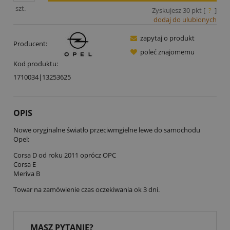
szt.
Zyskujesz
30
pkt [
?
]
dodaj do ulubionych
zapytaj o produkt
Producent:
poleć znajomemu
Kod produktu:
1710034|13253625
OPIS
Nowe oryginalne światło przeciwmgielne lewe do samochodu
Opel:
Corsa D od roku 2011 oprócz OPC
Corsa E
Meriva B
Towar na zamówienie czas oczekiwania ok 3 dni.
MASZ PYTANIE?