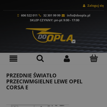
Zaloguj się
606 522 011
32 301 99 99
info@doopla.pl
SKLEP CZYNNY
: pn-pt 9:00 - 17:00
PRZEDNIE ŚWIATŁO
PRZECIWMGIELNE LEWE OPEL
CORSA E