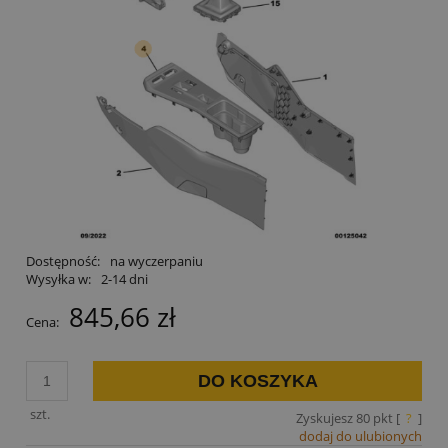
Dostępność:
na wyczerpaniu
Wysyłka w:
2-14 dni
845,66 zł
Cena:
DO KOSZYKA
szt.
Zyskujesz
80
pkt [
?
]
dodaj do ulubionych