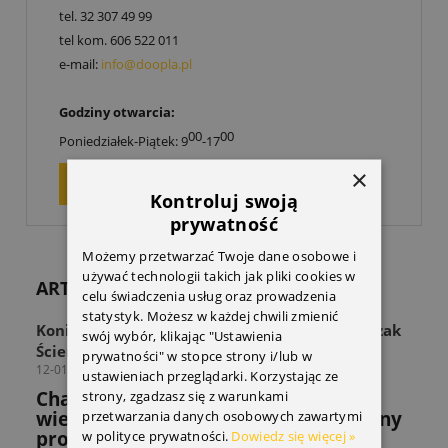
tel.
32 307 49 99
tel kom.
606 522 011
e-mail:
info@doopla.pl
Godziny otwarcia:
00
00
Poniedziałek-Piątek: 9
-17
×
ZAPYTAJ O PRODUKT
Kontroluj swoją
prywatność
Możemy przetwarzać Twoje dane osobowe i
używać technologii takich jak pliki cookies w
ARTYKUŁY
celu świadczenia usług oraz prowadzenia
statystyk. Możesz w każdej chwili zmienić
Koniec z zagraconą przestrzenią! Odkryj Wieszak
swój wybór, klikając "Ustawienia
Ścienny THULE Wall Hanger
prywatności" w stopce strony i/lub w
12-01-2026
ustawieniach przeglądarki. Korzystając ze
Chaos w strefie sprzętu? Sprawdź jak
strony, zgadzasz się z warunkami
wieszak THULE rozwiązuje powszechny
przetwarzania danych osobowych zawartymi
problem miłośników sportów.
w polityce prywatności.
Dowiedz się więcej »