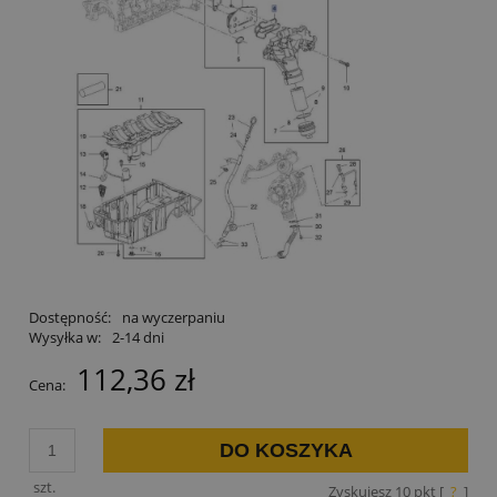
Dostępność:
na wyczerpaniu
Wysyłka w:
2-14 dni
112,36 zł
Cena:
DO KOSZYKA
szt.
Zyskujesz
10
pkt [
?
]