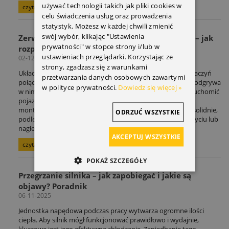
używać technologii takich jak pliki cookies w
czytaj całość »
celu świadczenia usług oraz prowadzenia
statystyk. Możesz w każdej chwili zmienić
swój wybór, klikając "Ustawienia
Zerwane koło pasowe paska wielorowkowego – jak
prywatności" w stopce strony i/lub w
rozpoznać awarię i co robić?
ustawieniach przeglądarki. Korzystając ze
02-12-2025
strony, zgadzasz się z warunkami
Układ napędowy samochodu to skomplikowany system naczyń
przetwarzania danych osobowych zawartymi
połączonych. Często nawet niewielki, niepozorny element odgrywa
w polityce prywatności.
Dowiedz się więcej »
w nim kluczową rolę, a jego usterka może całkowicie unieruchomić
pojazd. Jednym z takich podzespołów jest
koło pasowe
,
montowane zazwyczaj na wale korbowym. Choć wygląda solidnie,
ODRZUĆ WSZYSTKIE
podlega ogromnym obciążeniom i z czasem może ulec zużyciu lub
nagłemu zerwaniu.
AKCEPTUJ WSZYSTKIE
czytaj całość »
POKAŻ SZCZEGÓŁY
Przegrzanie silnika – jak zapobiegać i jakie są
objawy? Poradnik
06-11-2025
Jednostka napędowa podczas pracy wytwarza ogromne ilości
ciepła. Aby silnik mógł funkcjonować prawidłowo i wydajnie,