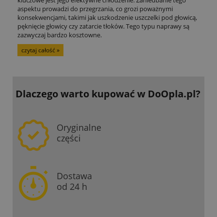
kluczowe jest jego efektywne chłodzenie. Zaniedbanie tego
aspektu prowadzi do przegrzania, co grozi poważnymi
konsekwencjami, takimi jak uszkodzenie uszczelki pod głowicą,
pęknięcie głowicy czy zatarcie tłoków. Tego typu naprawy są
zazwyczaj bardzo kosztowne.
czytaj całość »
Dlaczego warto kupować
w DoOpla.pl?
Oryginalne
części
Dostawa
od 24 h