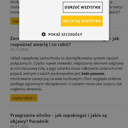
doskonale zna ten scenariusz: adrenalina po treningu mija, a
zostaje problem logistyczny. Rower czeka na kolejną trasę, a narty i
ODRZUĆ WSZYSTKIE
snowboard na zimowe szaleństwo. Gdzie to wszystko pomieścić?
AKCEPTUJ WSZYSTKIE
czytaj całość »
POKAŻ SZCZEGÓŁY
Zerwane koło pasowe paska wielorowkowego – jak
rozpoznać awarię i co robić?
02-12-2025
Układ napędowy samochodu to skomplikowany system naczyń
połączonych. Często nawet niewielki, niepozorny element odgrywa
w nim kluczową rolę, a jego usterka może całkowicie unieruchomić
pojazd. Jednym z takich podzespołów jest
koło pasowe
,
montowane zazwyczaj na wale korbowym. Choć wygląda solidnie,
podlega ogromnym obciążeniom i z czasem może ulec zużyciu lub
nagłemu zerwaniu.
czytaj całość »
Przegrzanie silnika – jak zapobiegać i jakie są
objawy? Poradnik
06-11-2025