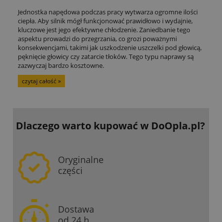
Jednostka napędowa podczas pracy wytwarza ogromne ilości
ciepła. Aby silnik mógł funkcjonować prawidłowo i wydajnie,
kluczowe jest jego efektywne chłodzenie. Zaniedbanie tego
aspektu prowadzi do przegrzania, co grozi poważnymi
konsekwencjami, takimi jak uszkodzenie uszczelki pod głowicą,
pęknięcie głowicy czy zatarcie tłoków. Tego typu naprawy są
zazwyczaj bardzo kosztowne.
czytaj całość »
Dlaczego warto kupować
w DoOpla.pl?
Oryginalne
części
Dostawa
od 24 h