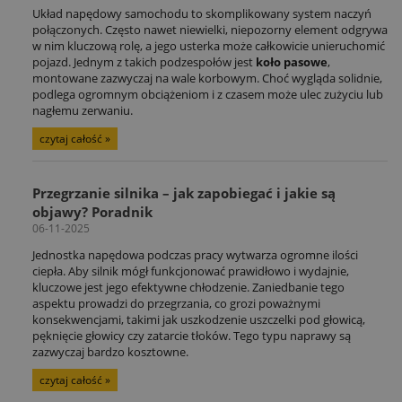
Układ napędowy samochodu to skomplikowany system naczyń
połączonych. Często nawet niewielki, niepozorny element odgrywa
w nim kluczową rolę, a jego usterka może całkowicie unieruchomić
pojazd. Jednym z takich podzespołów jest
koło pasowe
,
montowane zazwyczaj na wale korbowym. Choć wygląda solidnie,
podlega ogromnym obciążeniom i z czasem może ulec zużyciu lub
nagłemu zerwaniu.
czytaj całość »
Przegrzanie silnika – jak zapobiegać i jakie są
objawy? Poradnik
06-11-2025
Jednostka napędowa podczas pracy wytwarza ogromne ilości
ciepła. Aby silnik mógł funkcjonować prawidłowo i wydajnie,
kluczowe jest jego efektywne chłodzenie. Zaniedbanie tego
aspektu prowadzi do przegrzania, co grozi poważnymi
konsekwencjami, takimi jak uszkodzenie uszczelki pod głowicą,
pęknięcie głowicy czy zatarcie tłoków. Tego typu naprawy są
zazwyczaj bardzo kosztowne.
czytaj całość »