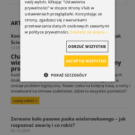
swój wybór, klikając "Ustawienia
prywatności" w stopce strony i/lub w
ustawieniach przeglądarki. Korzystając ze
strony, zgadzasz się z warunkami
ARTYKUŁY
przetwarzania danych osobowych zawartymi
w polityce prywatności.
Dowiedz się więcej »
Koniec z zagraconą przestrzenią! Odkryj Wieszak
Ścienny THULE Wall Hanger
ODRZUĆ WSZYSTKIE
12-01-2026
Chaos w strefie sprzętu? Sprawdź jak
AKCEPTUJ WSZYSTKIE
wieszak THULE rozwiązuje powszechny
problem miłośników sportów.
Każdy entuzjasta sportów rowerowych czy sportów zimowych
POKAŻ SZCZEGÓŁY
doskonale zna ten scenariusz: adrenalina po treningu mija, a
zostaje problem logistyczny. Rower czeka na kolejną trasę, a narty i
snowboard na zimowe szaleństwo. Gdzie to wszystko pomieścić?
czytaj całość »
Zerwane koło pasowe paska wielorowkowego – jak
rozpoznać awarię i co robić?
02-12-2025