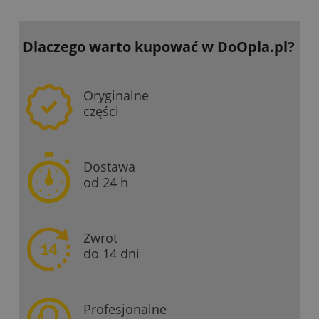
Dlaczego warto kupować
w DoOpla.pl?
Oryginalne
części
Dostawa
od 24 h
Zwrot
do 14 dni
Profesjonalne