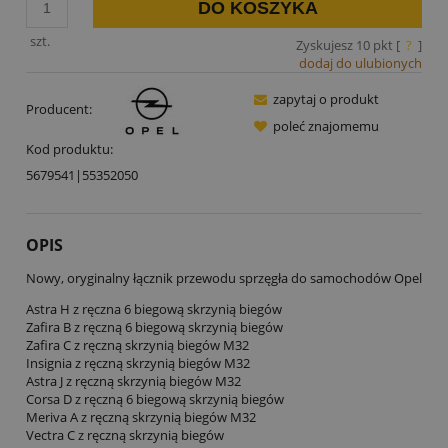
DO KOSZYKA
szt.
Zyskujesz
10
pkt [
?
]
dodaj do ulubionych
zapytaj o produkt
Producent:
poleć znajomemu
Kod produktu:
5679541|55352050
OPIS
Nowy, oryginalny łącznik przewodu sprzęgła do samochodów Opel
Astra H z ręczna 6 biegową skrzynią biegów
Zafira B z ręczną 6 biegową skrzynią biegów
Zafira C z ręczną skrzynią biegów M32
Insignia z ręczną skrzynią biegów M32
Astra J z ręczną skrzynią biegów M32
Corsa D z ręczną 6 biegową skrzynią biegów
Meriva A z ręczną skrzynią biegów M32
Vectra C z ręczną skrzynią biegów