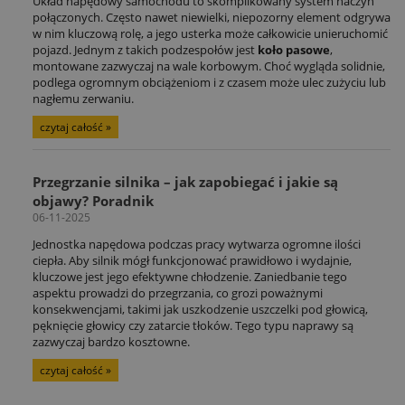
Układ napędowy samochodu to skomplikowany system naczyń
połączonych. Często nawet niewielki, niepozorny element odgrywa
w nim kluczową rolę, a jego usterka może całkowicie unieruchomić
pojazd. Jednym z takich podzespołów jest
koło pasowe
,
montowane zazwyczaj na wale korbowym. Choć wygląda solidnie,
podlega ogromnym obciążeniom i z czasem może ulec zużyciu lub
nagłemu zerwaniu.
czytaj całość »
Przegrzanie silnika – jak zapobiegać i jakie są
objawy? Poradnik
06-11-2025
Jednostka napędowa podczas pracy wytwarza ogromne ilości
ciepła. Aby silnik mógł funkcjonować prawidłowo i wydajnie,
kluczowe jest jego efektywne chłodzenie. Zaniedbanie tego
aspektu prowadzi do przegrzania, co grozi poważnymi
konsekwencjami, takimi jak uszkodzenie uszczelki pod głowicą,
pęknięcie głowicy czy zatarcie tłoków. Tego typu naprawy są
zazwyczaj bardzo kosztowne.
czytaj całość »