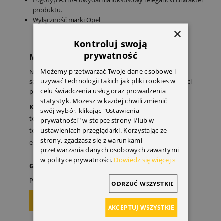
produktu.
Wyłączność marki Opel
×
Kontroluj swoją
prywatność
MASZ PYTANIE?
Możemy przetwarzać Twoje dane osobowe i
Nie jesteś pewien, czy ta część pasuje do Twojego
używać technologii takich jak pliki cookies w
samochodu? Skontaktuj się z nami, a dobierzemy części
celu świadczenia usług oraz prowadzenia
po numerze VIN do Twojego Opla:
statystyk. Możesz w każdej chwili zmienić
Krzysztof Rachwał
swój wybór, klikając "Ustawienia
tel.
32 307 49 99
prywatności" w stopce strony i/lub w
ustawieniach przeglądarki. Korzystając ze
tel kom.
606 522 011
strony, zgadzasz się z warunkami
e-mail:
info@doopla.pl
przetwarzania danych osobowych zawartymi
w polityce prywatności.
Dowiedz się więcej »
Godziny otwarcia:
00
00
Poniedziałek-Piątek: 9
-17
ODRZUĆ WSZYSTKIE
ZAPYTAJ O PRODUKT
AKCEPTUJ WSZYSTKIE