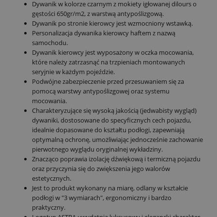
Dywanik w kolorze czarnym z mokiety igłowanej dilours o
gęstości 650gr/m2, z warstwą antypoślizgową.
Dywanik po stronie kierowcy jest wzmocniony wstawką.
Personalizacja dywanika kierowcy haftem z nazwą
samochodu.
Dywanik kierowcy jest wyposażony w oczka mocowania,
które należy zatrzasnąć na trzpieniach montowanych
seryjnie w każdym pojeździe.
Podwójne zabezpieczenie przed przesuwaniem się za
pomocą warstwy antypoślizgowej oraz systemu
mocowania.
Charakteryzujące się wysoką jakością (jedwabisty wygląd)
dywaniki, dostosowane do specyficznych cech pojazdu,
idealnie dopasowane do kształtu podłogi, zapewniają
optymalną ochronę, umożliwiając jednocześnie zachowanie
pierwotnego wyglądu oryginalnej wykładziny.
Znacząco poprawia izolację dźwiękową i termiczną pojazdu
oraz przyczynia się do zwiększenia jego walorów
estetycznych.
Jest to produkt wykonany na miarę, odlany w kształcie
podłogi w "3 wymiarach", ergonomiczny i bardzo
praktyczny.
Logotyp ASTRA uwydatnia luksusowy i elegancki charakter