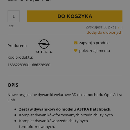
DO KOSZYKA
szt.
Zyskujesz
30
pkt [
?
]
dodaj do ulubionych
zapytaj o produkt
Producent:
poleć znajomemu
Kod produktu:
1686228980|1686228980
OPIS
Nowe oryginalne dywaniki welurowe 3D do samochodu Opel Astra
L hb
Zestaw dywaników do modelu ASTRA hatchback.
Komplet dywaników formowanych przednich i tylnych.
Komplet dywaników przednich i tylnych
termoformowanych.