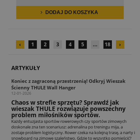
DODAJ DO KOSZYKA
‹
1
2
3
4
5
...
18
›
ARTYKUŁY
Koniec z zagraconą przestrzenią! Odkryj Wieszak
Ścienny THULE Wall Hanger
12-01-2026
Chaos w strefie sprzętu? Sprawdź jak
wieszak THULE rozwiązuje powszechny
problem miłośników sportów.
Każdy entuzjasta sportów rowerowych czy sportów zimowych
doskonale zna ten scenariusz: adrenalina po treningu mija, a
zostaje problem logistyczny. Rower czeka na kolejną trasę, a narty i
snowboard na zimowe szaleństwo. Gdzie to wszystko pomieścić?