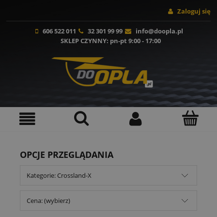
Zaloguj się
606 522 011
32 301 99 99
info@doopla.pl
SKLEP CZYNNY
: pn-pt 9:00 - 17:00
OPCJE PRZEGLĄDANIA
Kategorie: Crossland-X
Cena: (wybierz)