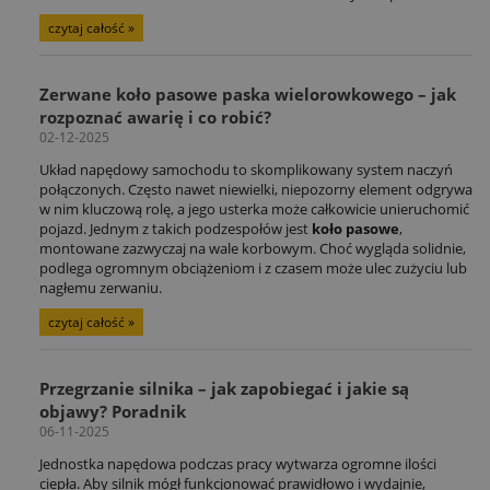
czytaj całość »
Zerwane koło pasowe paska wielorowkowego – jak
rozpoznać awarię i co robić?
02-12-2025
Układ napędowy samochodu to skomplikowany system naczyń
połączonych. Często nawet niewielki, niepozorny element odgrywa
w nim kluczową rolę, a jego usterka może całkowicie unieruchomić
pojazd. Jednym z takich podzespołów jest
koło pasowe
,
montowane zazwyczaj na wale korbowym. Choć wygląda solidnie,
podlega ogromnym obciążeniom i z czasem może ulec zużyciu lub
nagłemu zerwaniu.
czytaj całość »
Przegrzanie silnika – jak zapobiegać i jakie są
objawy? Poradnik
06-11-2025
Jednostka napędowa podczas pracy wytwarza ogromne ilości
ciepła. Aby silnik mógł funkcjonować prawidłowo i wydajnie,