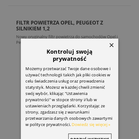
FILTR POWIETRZA OPEL, PEUGEOT Z
SILNIKIEM 1,2
Nowy oryginalny filtr powietrza do samochodów Opel i
Peugeot z...
×
Kontroluj swoją
prywatność
Możemy przetwarzać Twoje dane osobowe i
używać technologii takich jak pliki cookies w
celu świadczenia usług oraz prowadzenia
statystyk. Możesz w każdej chwili zmienić
swój wybór, klikając "Ustawienia
prywatności" w stopce strony i/lub w
ustawieniach przeglądarki. Korzystając ze
strony, zgadzasz się z warunkami
przetwarzania danych osobowych zawartymi
w polityce prywatności.
Dowiedz się więcej »