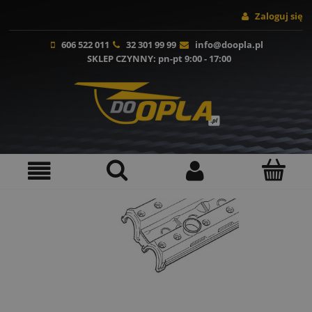
Zaloguj się
606 522 011
32 301 99 99
info@doopla.pl
SKLEP CZYNNY
: pn-pt 9:00 - 17:00