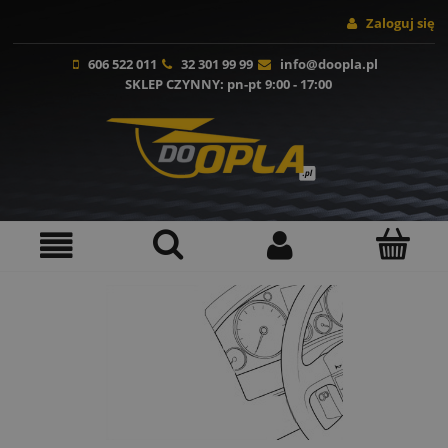
Zaloguj się
606 522 011
32 301 99 99
info@doopla.pl
SKLEP CZYNNY
: pn-pt 9:00 - 17:00