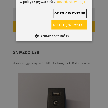
w polityce prywatności.
Dowiedz się więcej »
405,40 zł
ODRZUĆ WSZYSTKIE
Cena:
AKCEPTUJ WSZYSTKIE
DODAJ DO KOSZYKA
POKAŻ SZCZEGÓŁY
GNIAZDO USB
Nowy, oryginalny slot USB Dla Insignia A Kolor czarny ...