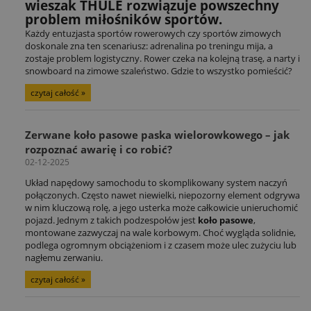
wieszak THULE rozwiązuje powszechny
problem miłośników sportów.
Każdy entuzjasta sportów rowerowych czy sportów zimowych
doskonale zna ten scenariusz: adrenalina po treningu mija, a
zostaje problem logistyczny. Rower czeka na kolejną trasę, a narty i
snowboard na zimowe szaleństwo. Gdzie to wszystko pomieścić?
czytaj całość »
Zerwane koło pasowe paska wielorowkowego – jak
rozpoznać awarię i co robić?
02-12-2025
Układ napędowy samochodu to skomplikowany system naczyń
połączonych. Często nawet niewielki, niepozorny element odgrywa
w nim kluczową rolę, a jego usterka może całkowicie unieruchomić
pojazd. Jednym z takich podzespołów jest
koło pasowe
,
montowane zazwyczaj na wale korbowym. Choć wygląda solidnie,
podlega ogromnym obciążeniom i z czasem może ulec zużyciu lub
nagłemu zerwaniu.
czytaj całość »