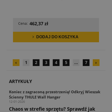
462,37 zł
Cena:
DODAJ DO KOSZYKA
‹
1
2
3
4
5
...
7
›
ARTYKUŁY
Koniec z zagraconą przestrzenią! Odkryj Wieszak
Ścienny THULE Wall Hanger
12-01-2026
Chaos w strefie sprzętu? Sprawdź jak