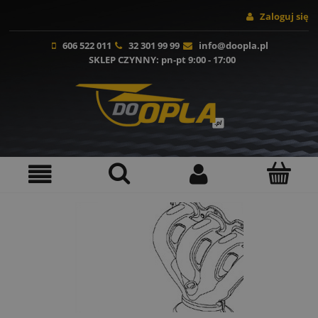
Zaloguj się
606 522 011
32 301 99 99
info@doopla.pl
SKLEP CZYNNY
: pn-pt 9:00 - 17:00