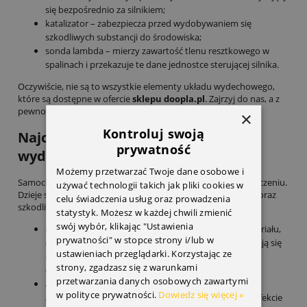
się bezpośrednio za silnikiem;
katalizator – zabezpiecza przed wydobywaniem się
szkodliwych substancji do środowiska;
sonda lambda – mierzy zawartość tlenu resztkowego w
spalinach i przekazuje te dane jednostce sterującej silnika.
Oczywiście, nie są to wszystkie elementy układu wydechowego,
które są dostępne w ofercie
sklepu doopla.pl
. Zajrzyj do nas, a z
pewnością znajdziesz część pasującą do Twojego pojazdu.
×
Kontroluj swoją
Najczęstsze usterki układu
prywatność
wydechowego
Możemy przetwarzać Twoje dane osobowe i
Samochodowy układ wydechowy podczas jazdy ulega zniszczeniu.
używać technologii takich jak pliki cookies w
Dzieje się tak pod wpływem działania wysokich temperatur oraz
celu świadczenia usług oraz prowadzenia
szkodliwych substancji. Jakie usterki występują najczęściej?
statystyk. Możesz w każdej chwili zmienić
swój wybór, klikając "Ustawienia
rdzewienie – wystąpienie rdzy osłabia strukturę materiału,
prywatności" w stopce strony i/lub w
doprowadzając w efekcie do jego zniszczenia. Pojawiają się
ustawieniach przeglądarki. Korzystając ze
ubytki i nieszczelności, co objawia się metalicznym
strony, zgadzasz się z warunkami
dźwiękiem podczas jazdy na wysokich obrotach.
przetwarzania danych osobowych zawartymi
awaria kolektora – to element odpowiedzialny za
w polityce prywatności.
Dowiedz się więcej »
akumulację spalin i ich transport do katalizatora. W efekcie