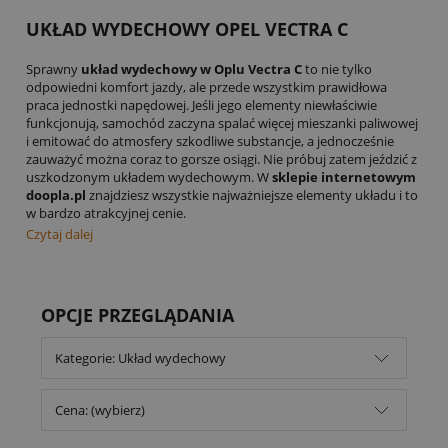
UKŁAD WYDECHOWY OPEL VECTRA C
Sprawny
układ wydechowy w Oplu Vectra C
to nie tylko
odpowiedni komfort jazdy, ale przede wszystkim prawidłowa
praca jednostki napędowej. Jeśli jego elementy niewłaściwie
funkcjonują, samochód zaczyna spalać więcej mieszanki paliwowej
i emitować do atmosfery szkodliwe substancje, a jednocześnie
zauważyć można coraz to gorsze osiągi. Nie próbuj zatem jeździć z
uszkodzonym układem wydechowym. W
sklepie internetowym
doopla.pl
znajdziesz wszystkie najważniejsze elementy układu i to
w bardzo atrakcyjnej cenie.
Czytaj dalej
OPCJE PRZEGLĄDANIA
Kategorie: Układ wydechowy
Cena: (wybierz)