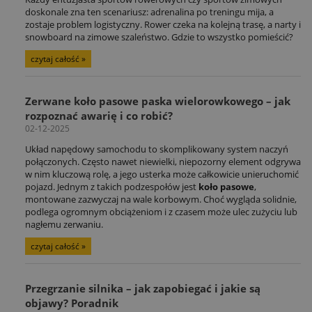
doskonale zna ten scenariusz: adrenalina po treningu mija, a
zostaje problem logistyczny. Rower czeka na kolejną trasę, a narty i
snowboard na zimowe szaleństwo. Gdzie to wszystko pomieścić?
czytaj całość »
Zerwane koło pasowe paska wielorowkowego – jak
rozpoznać awarię i co robić?
02-12-2025
Układ napędowy samochodu to skomplikowany system naczyń
połączonych. Często nawet niewielki, niepozorny element odgrywa
w nim kluczową rolę, a jego usterka może całkowicie unieruchomić
pojazd. Jednym z takich podzespołów jest
koło pasowe
,
montowane zazwyczaj na wale korbowym. Choć wygląda solidnie,
podlega ogromnym obciążeniom i z czasem może ulec zużyciu lub
nagłemu zerwaniu.
czytaj całość »
Przegrzanie silnika – jak zapobiegać i jakie są
objawy? Poradnik