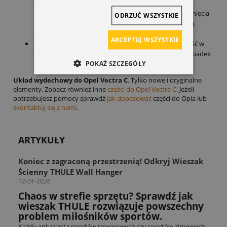
tego procesu części stale podlegają naprzemiennie
rozgrzewaniu i stygnięciu, co może prowadzić do pęknięcia
ODRZUĆ WSZYSTKIE
kolektora. Usterka sygnalizowana jest nierówną pracą
silnika oraz słyszalnym świstem.
AKCEPTUJ WSZYSTKIE
niedrożność katalizatora – do niedrożności może dojść w
wyniku osadzania się sadzy. Oznaką tego stanu jest spadek
POKAŻ SZCZEGÓŁY
mocy samochodu.
Układ wydechowy do Opel Vectra C
. Tylko nowe i oryginalne
elementy. Zobacz również inne
części do Opel Vectra C
. Jeżeli
potrzebujesz pomocy sprawdź
jak dopasować
części do Opla lub
skontaktuj się z nami
.
ARTYKUŁY
Koniec z zagraconą przestrzenią! Odkryj Wieszak
Ścienny THULE Wall Hanger
12-01-2026
Chaos w strefie sprzętu? Sprawdź jak
wieszak THULE rozwiązuje powszechny
problem miłośników sportów.
Każdy entuzjasta sportów rowerowych czy sportów zimowych