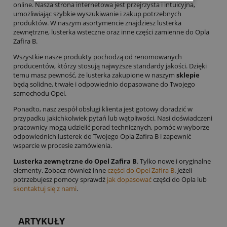
online. Nasza strona internetowa jest przejrzysta i intuicyjna,
umożliwiając szybkie wyszukiwanie i zakup potrzebnych
produktów. W naszym asortymencie znajdziesz lusterka
zewnętrzne, lusterka wsteczne oraz inne części zamienne do Opla
Zafira B.
Wszystkie nasze produkty pochodzą od renomowanych
producentów, którzy stosują najwyższe standardy jakości. Dzięki
temu masz pewność, że lusterka zakupione w naszym
sklepie
będą solidne, trwałe i odpowiednio dopasowane do Twojego
samochodu Opel.
Ponadto, nasz zespół obsługi klienta jest gotowy doradzić w
przypadku jakichkolwiek pytań lub wątpliwości. Nasi doświadczeni
pracownicy mogą udzielić porad technicznych, pomóc w wyborze
odpowiednich lusterek do Twojego Opla Zafira B i zapewnić
wsparcie w procesie zamówienia.
Lusterka zewnętrzne do Opel Zafira B
. Tylko nowe i oryginalne
elementy. Zobacz również inne
części do Opel Zafira B
. Jeżeli
potrzebujesz pomocy sprawdź
jak dopasować
części do Opla lub
skontaktuj się z nami
.
ARTYKUŁY