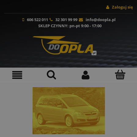
Zaloguj się
606 522 011
32 301 99 99
info@doopla.pl
SKLEP CZYNNY
: pn-pt 9:00 - 17:00