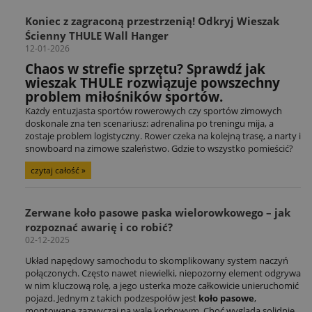
Koniec z zagraconą przestrzenią! Odkryj Wieszak
Ścienny THULE Wall Hanger
12-01-2026
Chaos w strefie sprzętu? Sprawdź jak
wieszak THULE rozwiązuje powszechny
problem miłośników sportów.
Każdy entuzjasta sportów rowerowych czy sportów zimowych
doskonale zna ten scenariusz: adrenalina po treningu mija, a
zostaje problem logistyczny. Rower czeka na kolejną trasę, a narty i
snowboard na zimowe szaleństwo. Gdzie to wszystko pomieścić?
czytaj całość »
Zerwane koło pasowe paska wielorowkowego – jak
rozpoznać awarię i co robić?
02-12-2025
Układ napędowy samochodu to skomplikowany system naczyń
połączonych. Często nawet niewielki, niepozorny element odgrywa
w nim kluczową rolę, a jego usterka może całkowicie unieruchomić
pojazd. Jednym z takich podzespołów jest
koło pasowe
,
montowane zazwyczaj na wale korbowym. Choć wygląda solidnie,