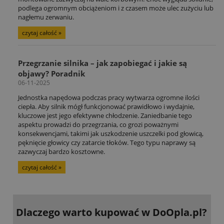
podlega ogromnym obciążeniom i z czasem może ulec zużyciu lub
nagłemu zerwaniu.
czytaj całość »
Przegrzanie silnika – jak zapobiegać i jakie są
objawy? Poradnik
06-11-2025
Jednostka napędowa podczas pracy wytwarza ogromne ilości
ciepła. Aby silnik mógł funkcjonować prawidłowo i wydajnie,
kluczowe jest jego efektywne chłodzenie. Zaniedbanie tego
aspektu prowadzi do przegrzania, co grozi poważnymi
konsekwencjami, takimi jak uszkodzenie uszczelki pod głowicą,
pęknięcie głowicy czy zatarcie tłoków. Tego typu naprawy są
zazwyczaj bardzo kosztowne.
czytaj całość »
Dlaczego warto kupować
w DoOpla.pl?