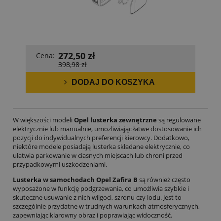
272,50 zł
Cena:
398,98 zł
DODAJ DO KOSZYKA
W większości modeli
Opel lusterka zewnętrzne
są regulowane
elektrycznie lub manualnie, umożliwiając łatwe dostosowanie ich
pozycji do indywidualnych preferencji kierowcy. Dodatkowo,
niektóre modele posiadają lusterka składane elektrycznie, co
ułatwia parkowanie w ciasnych miejscach lub chroni przed
przypadkowymi uszkodzeniami.
Lusterka w samochodach Opel Zafira B
są również często
wyposażone w funkcję podgrzewania, co umożliwia szybkie i
skuteczne usuwanie z nich wilgoci, szronu czy lodu. Jest to
szczególnie przydatne w trudnych warunkach atmosferycznych,
zapewniając klarowny obraz i poprawiając widoczność.