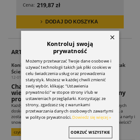
219,87 zł
Cena:
DODAJ DO KOSZYKA
×
Kontroluj swoją
prywatność
ARTYKUŁY
Możemy przetwarzać Twoje dane osobowe i
Koniec z zagraconą przestrzenią! Odkryj Wieszak
używać technologii takich jak pliki cookies w
Ścienny THULE Wall Hanger
celu świadczenia usług oraz prowadzenia
12-01-2026
statystyk. Możesz w każdej chwili zmienić
Chaos w strefie sprzętu? Sprawdź jak
swój wybór, klikając "Ustawienia
wieszak THULE rozwiązuje powszechny
prywatności" w stopce strony i/lub w
problem miłośników sportów.
ustawieniach przeglądarki. Korzystając ze
strony, zgadzasz się z warunkami
Każdy entuzjasta sportów rowerowych czy sportów zimowych
przetwarzania danych osobowych zawartymi
doskonale zna ten scenariusz: adrenalina po treningu mija, a
zostaje problem logistyczny. Rower czeka na kolejną trasę, a narty i
w polityce prywatności.
Dowiedz się więcej »
snowboard na zimowe szaleństwo. Gdzie to wszystko pomieścić?
czytaj całość »
ODRZUĆ WSZYSTKIE