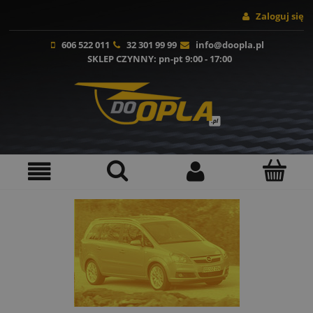
Zaloguj się
606 522 011
32 301 99 99
info@doopla.pl
SKLEP CZYNNY
: pn-pt 9:00 - 17:00