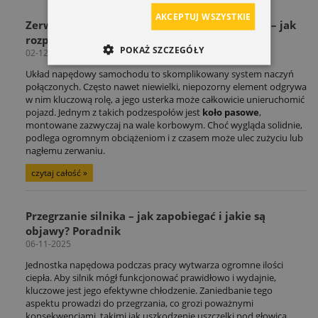
AKCEPTUJ WSZYSTKIE
Zerwane koło pasowe paska wielorowkowego – jak
rozpoznać awarię i co robić?
POKAŻ SZCZEGÓŁY
02-12-2025
Układ napędowy samochodu to skomplikowany system naczyń
połączonych. Często nawet niewielki, niepozorny element odgrywa
w nim kluczową rolę, a jego usterka może całkowicie unieruchomić
pojazd. Jednym z takich podzespołów jest
koło pasowe
,
montowane zazwyczaj na wale korbowym. Choć wygląda solidnie,
podlega ogromnym obciążeniom i z czasem może ulec zużyciu lub
nagłemu zerwaniu.
czytaj całość »
Przegrzanie silnika – jak zapobiegać i jakie są
objawy? Poradnik
06-11-2025
Jednostka napędowa podczas pracy wytwarza ogromne ilości
ciepła. Aby silnik mógł funkcjonować prawidłowo i wydajnie,
kluczowe jest jego efektywne chłodzenie. Zaniedbanie tego
aspektu prowadzi do przegrzania, co grozi poważnymi
konsekwencjami, takimi jak uszkodzenie uszczelki pod głowicą,