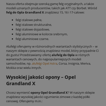
Nasza oferta obejmuje szeroką gamę felg oryginalnych, a także
modeli uznanych producentów, takich jak ATT czy Borbet. Wśród
felg do Opla Grandland X
znajdziesz 15, 16 i 17-calowe:
felgi stalowe pełne,
felgi stalowe strukturalne,
felgi stalowe dojazdowe,
felgi aluminiowe w kolorze srebrnym,
felgi aluminiowe czarne.
Alufelgi oferujemy w różnorodnych wariantach stylistycznych – w
naszym sklepie z pewnością znajdziesz model, który przypadnie Ci
do gustu!
Przedstawiamy ofertę
alufelg do Opla
w różnych
wariantach cenowych, do najpopularniejszych modeli
samochodów, np.
alufelgi Opel Astra
, Corsa, Insignia, Meriva,
Mokka oraz wielu innych.
Wysokiej jakości
opony – Opel
Grandland X
Chcesz wymienić
opony Opel Grandland X
? W naszym sklepie
znajdziesz wysokiej jakości ogumienie zimowe z każdej półki
cenowej. Oferujemy m.in.: