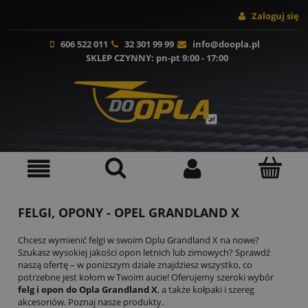
Zaloguj się
606 522 011
32 301 99 99
info@doopla.pl
SKLEP CZYNNY
: pn-pt 9:00 - 17:00
FELGI, OPONY - OPEL GRANDLAND X
Chcesz wymienić felgi w swoim Oplu Grandland X na nowe?
Szukasz wysokiej jakości opon letnich lub zimowych? Sprawdź
naszą ofertę – w poniższym dziale znajdziesz wszystko, co
potrzebne jest kołom w Twoim aucie! Oferujemy szeroki wybór
felg i opon do Opla Grandland X
, a także kołpaki i szereg
akcesoriów. Poznaj nasze produkty.