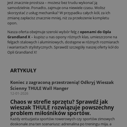
jest znacznie prostsza – możesz bez trudu wykonać ją
samodzielnie. Ponadto, zajmuje ona niewiele czasu. Wolisz
skorzystać z usług mechanika? W przypadku całych kół, za ich
zmianę zapłacisz znacznie mniej, niż za przełożenie kompletu
opon.
Nasza oferta obejmuje szeroki wybór felg z
oponami do Opla
Grandland X
– kupisz u nas opony różnych klas, umieszczone na
felgach stalowych i aluminiowych, dostępne w różnych rozmiarach
i wariantach stylistycznych. Sprawdź szczegóły naszej oferty kół do
Opli Grandland X!
ARTYKUŁY
Koniec z zagraconą przestrzenią! Odkryj Wieszak
Ścienny THULE Wall Hanger
12-01-2026
Chaos w strefie sprzętu? Sprawdź jak
wieszak THULE rozwiązuje powszechny
problem miłośników sportów.
Każdy entuzjasta sportów rowerowych czy sportów zimowych
doskonale zna ten scenariusz: adrenalina po treningu mija, a