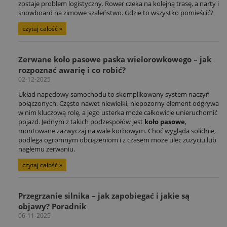
zostaje problem logistyczny. Rower czeka na kolejną trasę, a narty i
snowboard na zimowe szaleństwo. Gdzie to wszystko pomieścić?
czytaj całość »
Zerwane koło pasowe paska wielorowkowego – jak
rozpoznać awarię i co robić?
02-12-2025
Układ napędowy samochodu to skomplikowany system naczyń
połączonych. Często nawet niewielki, niepozorny element odgrywa
w nim kluczową rolę, a jego usterka może całkowicie unieruchomić
pojazd. Jednym z takich podzespołów jest
koło pasowe
,
montowane zazwyczaj na wale korbowym. Choć wygląda solidnie,
podlega ogromnym obciążeniom i z czasem może ulec zużyciu lub
nagłemu zerwaniu.
czytaj całość »
Przegrzanie silnika – jak zapobiegać i jakie są
objawy? Poradnik
06-11-2025