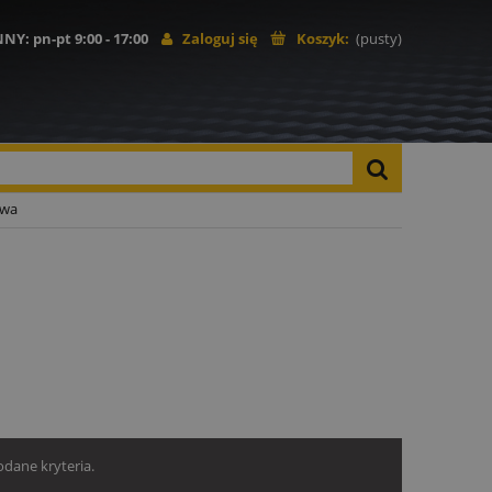
NNY
: pn-pt 9:00 - 17:00
Zaloguj się
Koszyk:
(pusty)
owa
dane kryteria.