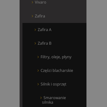
Vivaro
Zafira
Zafira A
Zafira B
Filtry, oleje, płyny
Części blacharskie
Silnik i osprzęt
Smarowanie
silnika