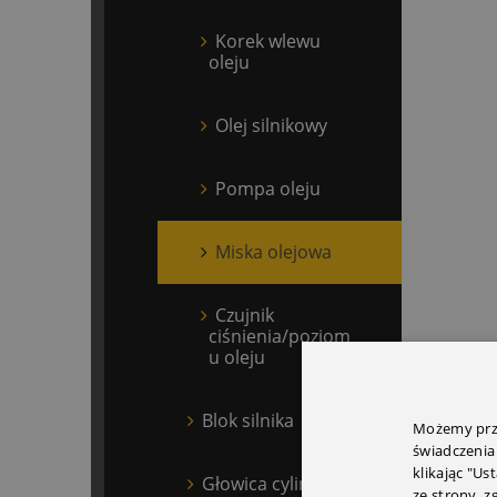
Korek wlewu
oleju
Olej silnikowy
Pompa oleju
Miska olejowa
Czujnik
ciśnienia/poziom
u oleju
Blok silnika
Możemy prze
świadczenia
klikając "Us
Głowica cylindrów
ze strony, 