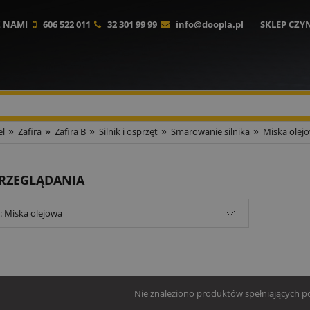
Z NAMI
606 522 011
32 301 99 99
info@doopla.pl
SKLEP CZY
»
»
»
»
»
l
Zafira
Zafira B
Silnik i osprzęt
Smarowanie silnika
Miska olej
PRZEGLĄDANIA
: Miska olejowa
Nie znaleziono produktów spełniających po