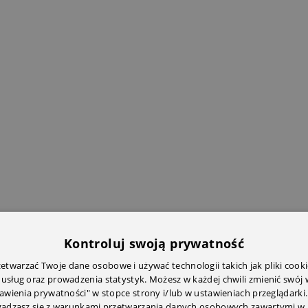
Kontroluj swoją prywatność
twarzać Twoje dane osobowe i używać technologii takich jak pliki cooki
 usług oraz prowadzenia statystyk. Możesz w każdej chwili zmienić swój
tawienia prywatności" w stopce strony i/lub w ustawieniach przeglądarki.
zgadzasz się z warunkami przetwarzania danych osobowych zawartymi w 