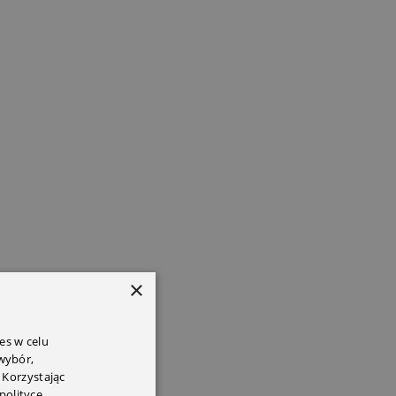
×
es w celu
 wybór,
 Korzystając
polityce