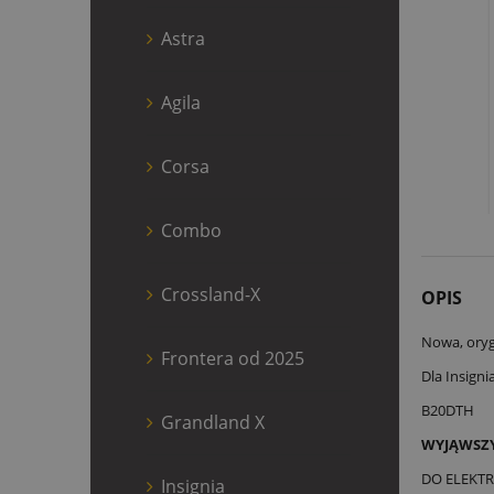
Astra
Agila
Corsa
Combo
Crossland-X
OPIS
Nowa, oryg
Frontera od 2025
Dla Insigni
B20DTH
Grandland X
WYJĄWSZY
DO ELEKT
Insignia