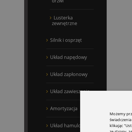
drzwi
Lusterka
zewnętrzne
Silnik i osprzęt
Układ napędowy
Układ zapłonowy
Układ zawieszenia
Amortyzacja
Możemy prze
świadczenia
Układ hamulcowy
klikając "Us
ze strony, 