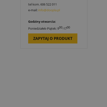
tel kom.
606 522 011
e-mail:
info@doopla.pl
Godziny otwarcia:
00
00
Poniedziałek-Piątek: 9
-17
ZAPYTAJ O PRODUKT