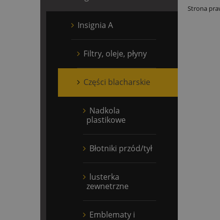
Strona pr
Insignia A
Filtry, oleje, płyny
Części blacharskie
Nadkola
plastikowe
Błotniki przód/tył
lusterka
zewnetrzne
Emblematy i