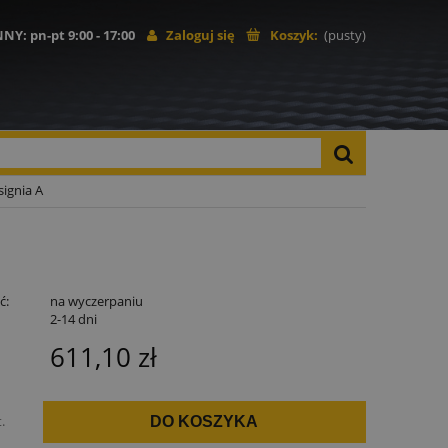
NNY
: pn-pt 9:00 - 17:00
Zaloguj się
Koszyk:
(pusty)
ignia A
ć:
na wyczerpaniu
:
2-14 dni
611,10 zł
t.
DO KOSZYKA