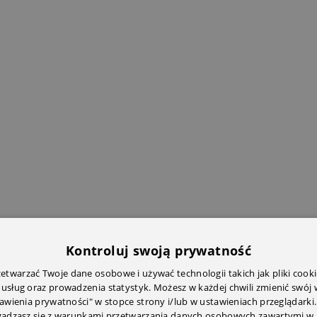
Kontroluj swoją prywatność
twarzać Twoje dane osobowe i używać technologii takich jak pliki cooki
 usług oraz prowadzenia statystyk. Możesz w każdej chwili zmienić swój
tawienia prywatności" w stopce strony i/lub w ustawieniach przeglądarki.
zgadzasz się z warunkami przetwarzania danych osobowych zawartymi w 