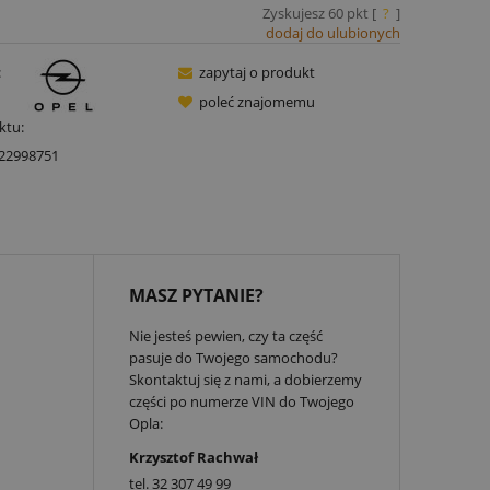
Zyskujesz
60
pkt [
?
]
dodaj do ulubionych
:
zapytaj o produkt
poleć znajomemu
ktu:
22998751
MASZ PYTANIE?
Nie jesteś pewien, czy ta część
pasuje do Twojego samochodu?
Skontaktuj się z nami, a dobierzemy
części po numerze VIN do Twojego
Opla:
Krzysztof Rachwał
tel.
32 307 49 99