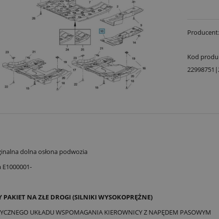
Producent
Kod produ
22998751|
inalna dolna osłona podwozia
a E1000001-
 PAKIET NA ZŁE DROGI (SILNIKI WYSOKOPRĘŻNE)
RYCZNEGO UKŁADU WSPOMAGANIA KIEROWNICY Z NAPĘDEM PASOWYM