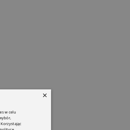
×
es w celu
 wybór,
 Korzystając
polityce