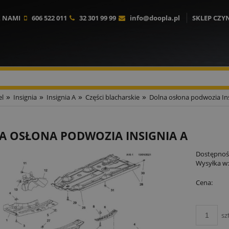
Z NAMI
606 522 011
32 301 99 99
info@doopla.pl
SKLEP CZY
»
»
»
»
l
Insignia
Insignia A
Części blacharskie
Dolna osłona podwozia Ins
A OSŁONA PODWOZIA INSIGNIA A
Dostępnoś
Wysyłka w
Cena:
sz