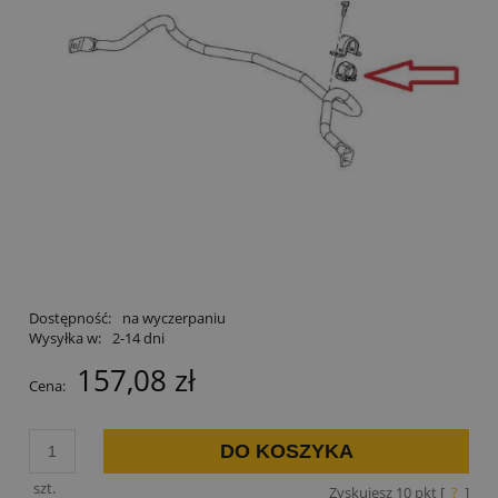
Dostępność:
na wyczerpaniu
Wysyłka w:
2-14 dni
157,08 zł
Cena:
DO KOSZYKA
szt.
Zyskujesz
10
pkt [
?
]