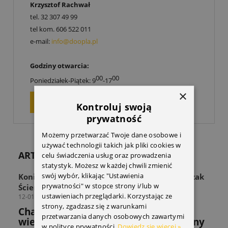
Krzysztof Rachwał
tel.
32 307 49 99
tel kom.
606 522 011
e-mail:
info@doopla.pl
Godziny otwarcia:
00
00
Poniedziałek-Piątek: 9
-17
×
ZAPYTAJ O PRODUKT
Kontroluj swoją
prywatność
Możemy przetwarzać Twoje dane osobowe i
używać technologii takich jak pliki cookies w
ARTYKUŁY
celu świadczenia usług oraz prowadzenia
statystyk. Możesz w każdej chwili zmienić
swój wybór, klikając "Ustawienia
Koniec z zagraconą przestrzenią! Odkryj Wieszak
prywatności" w stopce strony i/lub w
Ścienny THULE Wall Hanger
ustawieniach przeglądarki. Korzystając ze
12-01-2026
strony, zgadzasz się z warunkami
Chaos w strefie sprzętu? Sprawdź jak
przetwarzania danych osobowych zawartymi
wieszak THULE rozwiązuje powszechny
w polityce prywatności.
Dowiedz się więcej »