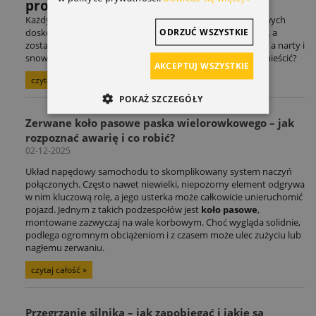
problem miłośników sportów.
Każdy entuzjasta sportów rowerowych czy sportów zimowych
ODRZUĆ WSZYSTKIE
doskonale zna ten scenariusz: adrenalina po treningu mija, a
zostaje problem logistyczny. Rower czeka na kolejną trasę, a narty i
snowboard na zimowe szaleństwo. Gdzie to wszystko pomieścić?
AKCEPTUJ WSZYSTKIE
czytaj całość »
POKAŻ SZCZEGÓŁY
Zerwane koło pasowe paska wielorowkowego – jak
rozpoznać awarię i co robić?
02-12-2025
Układ napędowy samochodu to skomplikowany system naczyń
połączonych. Często nawet niewielki, niepozorny element odgrywa
w nim kluczową rolę, a jego usterka może całkowicie unieruchomić
pojazd. Jednym z takich podzespołów jest
koło pasowe
,
montowane zazwyczaj na wale korbowym. Choć wygląda solidnie,
podlega ogromnym obciążeniom i z czasem może ulec zużyciu lub
nagłemu zerwaniu.
czytaj całość »
Przegrzanie silnika – jak zapobiegać i jakie są