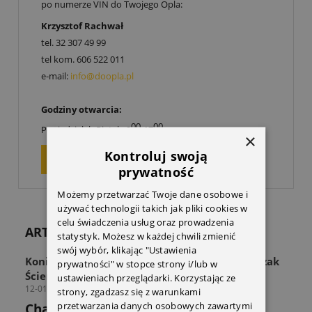
po numerze VIN do Twojego Opla:
Krzysztof Rachwał
tel.
32 307 49 99
tel kom.
606 522 011
e-mail:
info@doopla.pl
Godziny otwarcia:
00
00
Poniedziałek-Piątek: 9
-17
×
Kontroluj swoją
ZAPYTAJ O PRODUKT
prywatność
Możemy przetwarzać Twoje dane osobowe i
używać technologii takich jak pliki cookies w
celu świadczenia usług oraz prowadzenia
ARTYKUŁY
statystyk. Możesz w każdej chwili zmienić
swój wybór, klikając "Ustawienia
Koniec z zagraconą przestrzenią! Odkryj Wieszak
prywatności" w stopce strony i/lub w
Ścienny THULE Wall Hanger
ustawieniach przeglądarki. Korzystając ze
12-01-2026
strony, zgadzasz się z warunkami
przetwarzania danych osobowych zawartymi
Chaos w strefie sprzętu? Sprawdź jak