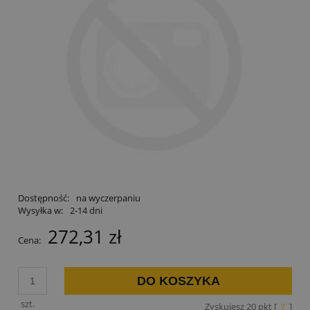
Dostępność:
na wyczerpaniu
Wysyłka w:
2-14 dni
272,31 zł
Cena:
DO KOSZYKA
szt.
Zyskujesz
20
pkt [
?
]