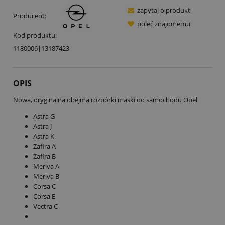
zapytaj o produkt
Producent:
poleć znajomemu
Kod produktu:
1180006|13187423
OPIS
Nowa, oryginalna obejma rozpórki maski do samochodu Opel
Astra G
Astra J
Astra K
Zafira A
Zafira B
Meriva A
Meriva B
Corsa C
Corsa E
Vectra C