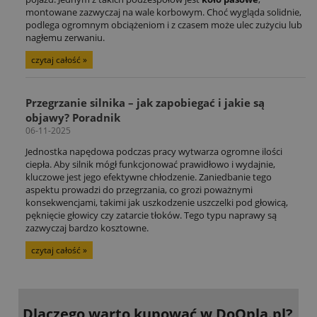
montowane zazwyczaj na wale korbowym. Choć wygląda solidnie,
podlega ogromnym obciążeniom i z czasem może ulec zużyciu lub
nagłemu zerwaniu.
czytaj całość »
Przegrzanie silnika – jak zapobiegać i jakie są
objawy? Poradnik
06-11-2025
Jednostka napędowa podczas pracy wytwarza ogromne ilości
ciepła. Aby silnik mógł funkcjonować prawidłowo i wydajnie,
kluczowe jest jego efektywne chłodzenie. Zaniedbanie tego
aspektu prowadzi do przegrzania, co grozi poważnymi
konsekwencjami, takimi jak uszkodzenie uszczelki pod głowicą,
pęknięcie głowicy czy zatarcie tłoków. Tego typu naprawy są
zazwyczaj bardzo kosztowne.
czytaj całość »
Dlaczego warto kupować
w DoOpla.pl?