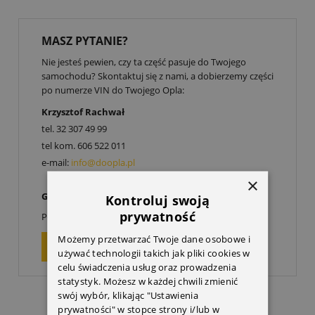
MASZ PYTANIE?
Nie jesteś pewien, czy ta część pasuje do Twojego
samochodu? Skontaktuj się z nami, a dobierzemy części
po numerze VIN do Twojego Opla:
Krzysztof Rachwał
tel.
32 307 49 99
tel kom.
606 522 011
e-mail:
info@doopla.pl
×
Godziny otwarcia:
Kontroluj swoją
00
00
prywatność
Poniedziałek-Piątek: 9
-17
Możemy przetwarzać Twoje dane osobowe i
ZAPYTAJ O PRODUKT
używać technologii takich jak pliki cookies w
celu świadczenia usług oraz prowadzenia
statystyk. Możesz w każdej chwili zmienić
swój wybór, klikając "Ustawienia
prywatności" w stopce strony i/lub w