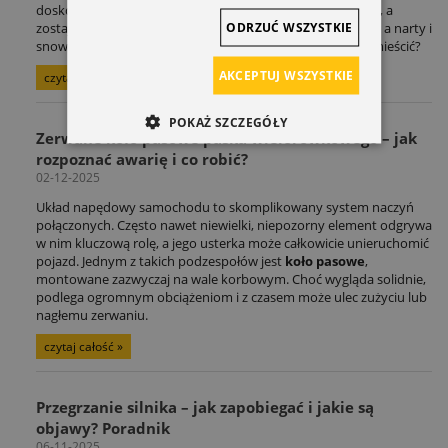
doskonale zna ten scenariusz: adrenalina po treningu mija, a
ODRZUĆ WSZYSTKIE
zostaje problem logistyczny. Rower czeka na kolejną trasę, a narty i
snowboard na zimowe szaleństwo. Gdzie to wszystko pomieścić?
AKCEPTUJ WSZYSTKIE
czytaj całość »
POKAŻ SZCZEGÓŁY
Zerwane koło pasowe paska wielorowkowego – jak
rozpoznać awarię i co robić?
02-12-2025
Układ napędowy samochodu to skomplikowany system naczyń
połączonych. Często nawet niewielki, niepozorny element odgrywa
w nim kluczową rolę, a jego usterka może całkowicie unieruchomić
pojazd. Jednym z takich podzespołów jest
koło pasowe
,
montowane zazwyczaj na wale korbowym. Choć wygląda solidnie,
podlega ogromnym obciążeniom i z czasem może ulec zużyciu lub
nagłemu zerwaniu.
czytaj całość »
Przegrzanie silnika – jak zapobiegać i jakie są
objawy? Poradnik
06-11-2025