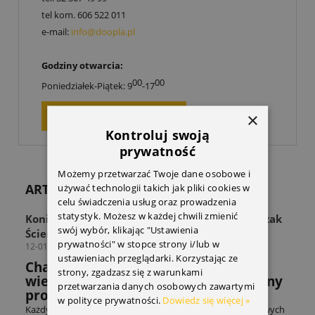
tel kom.
606 522 011
e-mail:
info@doopla.pl
Godziny otwarcia:
00
00
Poniedziałek-Piątek: 9
-17
ZAPYTAJ O PRODUKT
×
Kontroluj swoją
prywatność
Możemy przetwarzać Twoje dane osobowe i
ARTYKUŁY
używać technologii takich jak pliki cookies w
celu świadczenia usług oraz prowadzenia
statystyk. Możesz w każdej chwili zmienić
Koniec z zagraconą przestrzenią! Odkryj Wieszak
swój wybór, klikając "Ustawienia
Ścienny THULE Wall Hanger
prywatności" w stopce strony i/lub w
12-01-2026
ustawieniach przeglądarki. Korzystając ze
Chaos w strefie sprzętu? Sprawdź jak
strony, zgadzasz się z warunkami
wieszak THULE rozwiązuje powszechny
przetwarzania danych osobowych zawartymi
problem miłośników sportów.
w polityce prywatności.
Dowiedz się więcej »
Każdy entuzjasta sportów rowerowych czy sportów zimowych