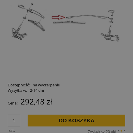
Dostępność:
na wyczerpaniu
Wysyłka w:
2-14 dni
292,48 zł
Cena:
DO KOSZYKA
szt.
Zyskujesz
20
pkt [
?
]