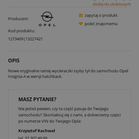
dodaj do ulubionych
zapytaj o produkt
Producent:
poleć znajomemu
Kod produktu:
1273409|13227421
OPIS
Nowe oryginalne ramię wycieraczki szyby tył do samochodu Opel
Insignia A w wersji hatchback.
MASZ PYTANIE?
Nie jesteś pewien, czy ta część pasuje do Twojego
samochodu? Skontaktuj się z nami, a dobierzemy części
po numerze VIN do Twojego Opla:
Krzysztof Rachwał
tel.
32 307 49 99