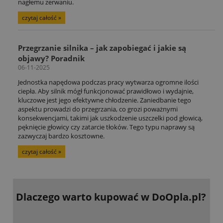
nagłemu zerwaniu.
czytaj całość »
Przegrzanie silnika – jak zapobiegać i jakie są
objawy? Poradnik
06-11-2025
Jednostka napędowa podczas pracy wytwarza ogromne ilości
ciepła. Aby silnik mógł funkcjonować prawidłowo i wydajnie,
kluczowe jest jego efektywne chłodzenie. Zaniedbanie tego
aspektu prowadzi do przegrzania, co grozi poważnymi
konsekwencjami, takimi jak uszkodzenie uszczelki pod głowicą,
pęknięcie głowicy czy zatarcie tłoków. Tego typu naprawy są
zazwyczaj bardzo kosztowne.
czytaj całość »
Dlaczego warto kupować
w DoOpla.pl?