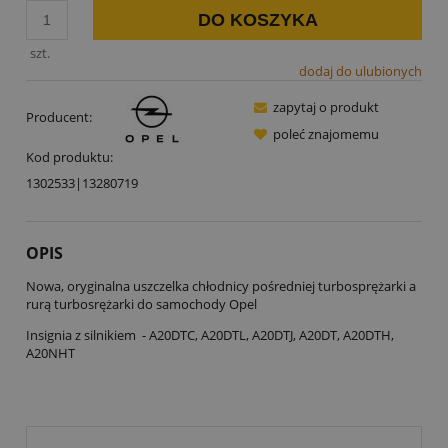
DO KOSZYKA
szt.
dodaj do ulubionych
zapytaj o produkt
Producent:
poleć znajomemu
Kod produktu:
1302533|13280719
OPIS
Nowa, oryginalna uszczelka chłodnicy pośredniej turbosprężarki a
rurą turbosrężarki do samochody Opel
Insignia z silnikiem - A20DTC, A20DTL, A20DTJ, A20DT, A20DTH,
A20NHT