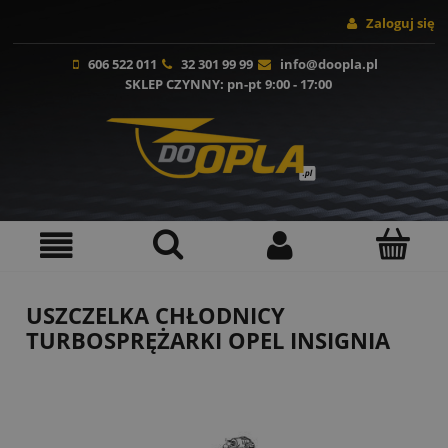
Zaloguj się
606 522 011
32 301 99 99
info@doopla.pl
SKLEP CZYNNY
: pn-pt 9:00 - 17:00
USZCZELKA CHŁODNICY
TURBOSPRĘŻARKI OPEL INSIGNIA