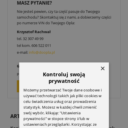
MASZ PYTANIE?
Nie jesteś pewien, czy ta część pasuje do Twojego
samochodu? Skontaktuj się z nami, a dobierzemy części
po numerze VIN do Twojego Opla:
Krzysztof Rachwał
tel.
32 307 49 99
tel kom.
606 522 011
e-mail:
info@doopla.pl
Godziny otwarcia:
×
00
00
Kontroluj swoją
Poniedziałek-Piątek: 9
-17
prywatność
ZAPYTAJ O PRODUKT
Możemy przetwarzać Twoje dane osobowe i
używać technologii takich jak pliki cookies w
celu świadczenia usług oraz prowadzenia
statystyk. Możesz w każdej chwili zmienić
swój wybór, klikając "Ustawienia
ARTYKUŁY
prywatności" w stopce strony i/lub w
ustawieniach przeglądarki. Korzystając ze