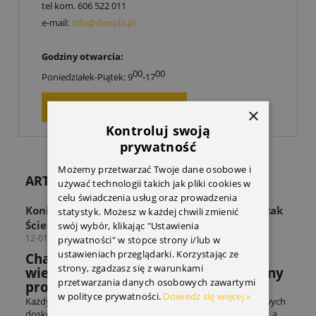
tel kom.
606 522 011
e-mail:
info@doopla.pl
Godziny otwarcia:
00
00
Poniedziałek-Piątek: 9
-17
ZAPYTAJ O PRODUKT
×
Kontroluj swoją
prywatność
Możemy przetwarzać Twoje dane osobowe i
ARTYKUŁY
używać technologii takich jak pliki cookies w
celu świadczenia usług oraz prowadzenia
Koniec z zagraconą przestrzenią! Odkryj Wieszak
statystyk. Możesz w każdej chwili zmienić
Ścienny THULE Wall Hanger
swój wybór, klikając "Ustawienia
12-01-2026
prywatności" w stopce strony i/lub w
ustawieniach przeglądarki. Korzystając ze
Chaos w strefie sprzętu? Sprawdź jak
strony, zgadzasz się z warunkami
wieszak THULE rozwiązuje powszechny
przetwarzania danych osobowych zawartymi
problem miłośników sportów.
w polityce prywatności.
Dowiedz się więcej »
Każdy entuzjasta sportów rowerowych czy sportów zimowych
doskonale zna ten scenariusz: adrenalina po treningu mija, a