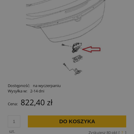
Dostępność:
na wyczerpaniu
Wysyłka w:
2-14 dni
822,40 zł
Cena:
DO KOSZYKA
szt.
Zyskujesz
80
pkt [
?
]