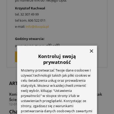
po numerze VIN do Twojego Opla:
Krzysztof Rachwał
tel.
32 307 49 99
tel kom.
606 522 011
e-mail:
info@doopla.pl
Godziny otwarcia:
00
00
Poniedziałek-Piątek: 9
-17
×
Kontroluj swoją
ZAPYTAJ O PRODUKT
prywatność
Możemy przetwarzać Twoje dane osobowe i
używać technologii takich jak pliki cookies w
celu świadczenia usług oraz prowadzenia
ARTYKUŁY
statystyk. Możesz w każdej chwili zmienić
swój wybór, klikając "Ustawienia
Koniec z zagraconą przestrzenią! Odkryj Wieszak
prywatności" w stopce strony i/lub w
Ścienny THULE Wall Hanger
ustawieniach przeglądarki. Korzystając ze
12-01-2026
strony, zgadzasz się z warunkami
Chaos w strefie sprzętu? Sprawdź jak
przetwarzania danych osobowych zawartymi