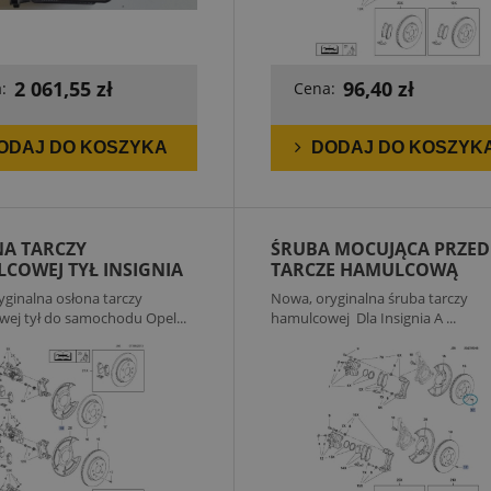
2 061,55 zł
96,40 zł
:
Cena:
ODAJ DO KOSZYKA
DODAJ DO KOSZYK
A TARCZY
ŚRUBA MOCUJĄCA PRZED
COWEJ TYŁ INSIGNIA
TARCZE HAMULCOWĄ
A
INSIGNIA A
ginalna osłona tarczy
Nowa, oryginalna śruba tarczy
ej tył do samochodu Opel...
hamulcowej Dla Insignia A ...