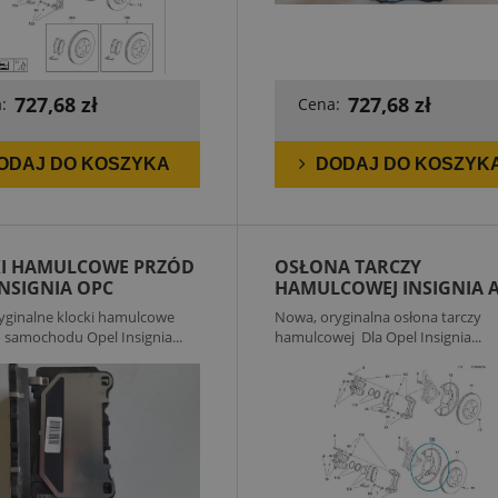
727,68 zł
727,68 zł
:
Cena:
ODAJ DO KOSZYKA
DODAJ DO KOSZYK
I HAMULCOWE PRZÓD
OSŁONA TARCZY
INSIGNIA OPC
HAMULCOWEJ INSIGNIA 
ginalne klocki hamulcowe
Nowa, oryginalna osłona tarczy
 samochodu Opel Insignia...
hamulcowej Dla Opel Insignia...