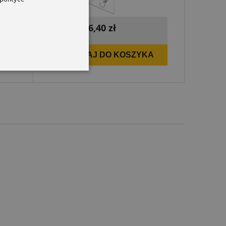
96,40 zł
Cena:
A
DODAJ DO KOSZYKA