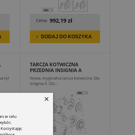
992,19 zł
Cena:
A
DODAJ DO KOSZYKA
Ł
TARCZA KOTWICZNA
PRZEDNIA INSIGNIA A
a tył
Nowa, oryginalna tarcza kotwiczna Dla
Insignia A DO...
×
es w celu
 wybór,
 Korzystając
polityce