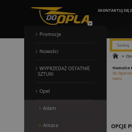
SKONTAKTUJ SIĘ 
Promocje
Nowości
»
Ope
WYPRZEDAŻ OSTATNIE
Hamulce t
do Opel Ins
SZTUKI
nami
.
Opel
Adam
Antara
OPCJE 