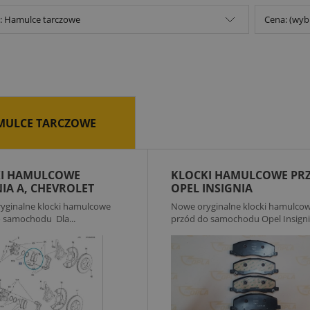
e: Hamulce tarczowe
Cena: (wyb
MULCE TARCZOWE
I HAMULCOWE
KLOCKI HAMULCOWE PR
NIA A, CHEVROLET
OPEL INSIGNIA
U
yginalne klocki hamulcowe
Nowe oryginalne klocki hamulco
 samochodu Dla...
przód do samochodu Opel Insignia