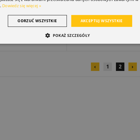
.
Dowiedz się więcej »
848,38 zł
848,38 zł
:
Cena:
ODRZUĆ WSZYSTKIE
AKCEPTUJ WSZYSTKIE
ODAJ DO KOSZYKA
DODAJ DO KOSZYK
POKAŻ SZCZEGÓŁY
‹
1
2
›