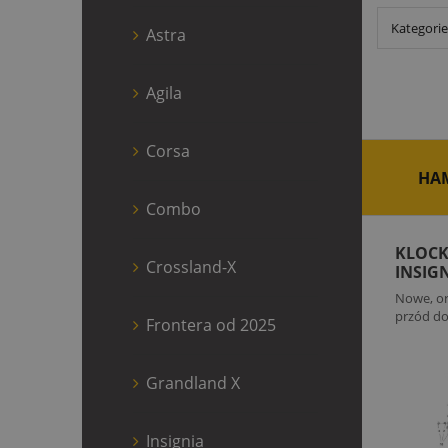
Kategori
Astra
Agila
Corsa
HA
Combo
KLOCK
Crossland-X
INSIG
MALIB
Nowe, or
przód do
Frontera od 2025
Grandland X
Insignia