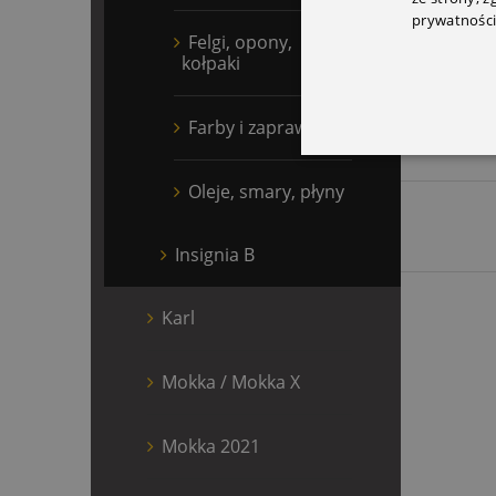
prywatności
Felgi, opony,
Cena
kołpaki
D
Farby i zaprawki
Oleje, smary, płyny
Insignia B
Karl
Mokka / Mokka X
Mokka 2021