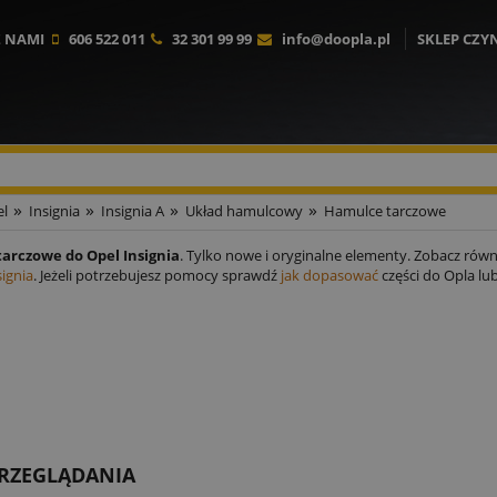
Z NAMI
606 522 011
32 301 99 99
info@doopla.pl
SKLEP CZY
»
»
»
»
l
Insignia
Insignia A
Układ hamulcowy
Hamulce tarczowe
arczowe do Opel Insignia
. Tylko nowe i oryginalne elementy. Zobacz rów
ignia
. Jeżeli potrzebujesz pomocy sprawdź
jak dopasować
części do Opla lu
PRZEGLĄDANIA