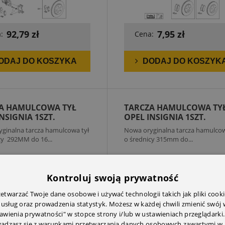
92,79 zł
7,95 zł
:
Cena:
ODAJ DO KOSZYKA
DODAJ DO KOSZYK
A HAMULCOWA TYŁ
TARCZA HAMULCOWA TY
NSIGNIA 1SZT.
OPEL INSIGNIA 1SZT.
ginalna tarcza hamulcowa tył
Nowa oryginalna tarcza hamulcow
cy 292MM do 16...
o średnicy 315mm do...
Kontroluj swoją prywatność
twarzać Twoje dane osobowe i używać technologii takich jak pliki cooki
 usług oraz prowadzenia statystyk. Możesz w każdej chwili zmienić swój
tawienia prywatności" w stopce strony i/lub w ustawieniach przeglądarki.
zgadzasz się z warunkami przetwarzania danych osobowych zawartymi w 