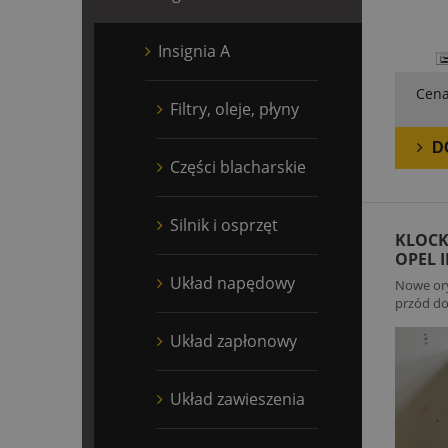
Insignia A
Cena
Filtry, oleje, płyny
D
Części blacharskie
Silnik i osprzęt
KLOCK
OPEL 
Układ napędowy
Nowe ory
przód do
Układ zapłonowy
Układ zawieszenia