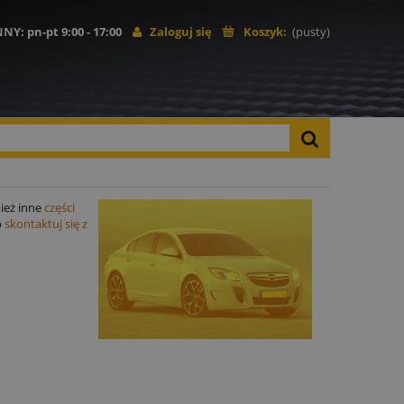
NNY
: pn-pt 9:00 - 17:00
Zaloguj się
Koszyk:
(pusty)
nież inne
części
b
skontaktuj się z