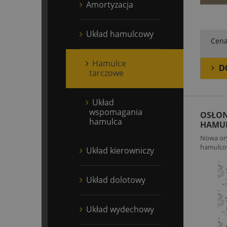
Amortyzacja
Układ hamulcowy
Cena
Hamulce
D
tarczowe
Układ
wspomagania
OSŁON
hamulca
HAMUL
A LEW
Nowa ory
hamulcow
Układ kierowniczy
Układ dolotowy
Układ wydechowy