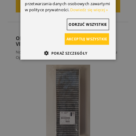
przetwarzania danych osobowych zawartymi
DODAJ DO KOSZYKA
w polityce prywatności.
Dowiedz się więcej »
ODRZUĆ WSZYSTKIE
ORYGINALNY FILTR KABINOWY OPEL
AKCEPTUJ WSZYSTKIE
VIVARO C, ZAFIRA LIFE, GRANDLAND
Nowy oryginalny filtr kabinowy węglowy do samochodu
POKAŻ SZCZEGÓŁY
Opel i...