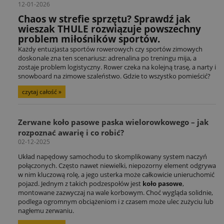
12-01-2026
Chaos w strefie sprzętu? Sprawdź jak
wieszak THULE rozwiązuje powszechny
problem miłośników sportów.
Każdy entuzjasta sportów rowerowych czy sportów zimowych
doskonale zna ten scenariusz: adrenalina po treningu mija, a
zostaje problem logistyczny. Rower czeka na kolejną trasę, a narty i
snowboard na zimowe szaleństwo. Gdzie to wszystko pomieścić?
czytaj całość »
Zerwane koło pasowe paska wielorowkowego – jak
rozpoznać awarię i co robić?
02-12-2025
Układ napędowy samochodu to skomplikowany system naczyń
połączonych. Często nawet niewielki, niepozorny element odgrywa
w nim kluczową rolę, a jego usterka może całkowicie unieruchomić
pojazd. Jednym z takich podzespołów jest
koło pasowe
,
montowane zazwyczaj na wale korbowym. Choć wygląda solidnie,
podlega ogromnym obciążeniom i z czasem może ulec zużyciu lub
nagłemu zerwaniu.