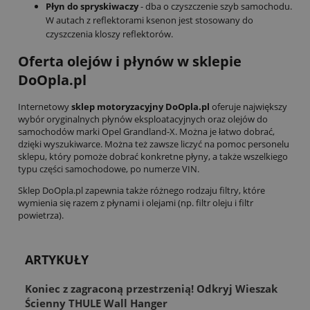
Płyn do spryskiwaczy
- dba o czyszczenie szyb samochodu.
W autach z reflektorami ksenon jest stosowany do
czyszczenia kloszy reflektorów.
Oferta olejów i płynów w sklepie
DoOpla.pl
Internetowy
sklep motoryzacyjny DoOpla.pl
oferuje największy
wybór oryginalnych płynów eksploatacyjnych oraz olejów do
samochodów marki Opel Grandland-X. Można je łatwo dobrać,
dzięki wyszukiwarce. Można też zawsze liczyć na pomoc personelu
sklepu, który pomoże dobrać konkretne płyny, a także wszelkiego
typu części samochodowe, po numerze VIN.
Sklep DoOpla.pl zapewnia także różnego rodzaju filtry, które
wymienia się razem z płynami i olejami (np. filtr oleju i filtr
powietrza).
ARTYKUŁY
Koniec z zagraconą przestrzenią! Odkryj Wieszak
Ścienny THULE Wall Hanger