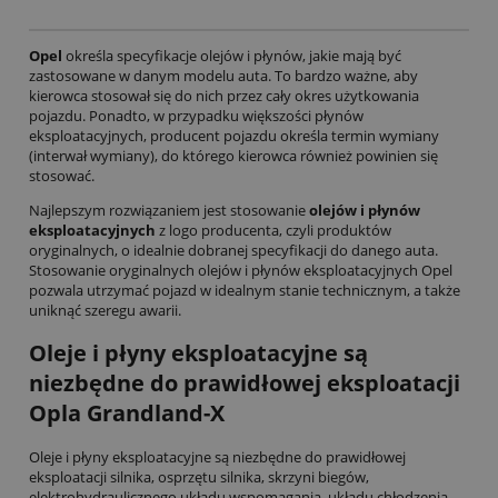
Opel
określa specyfikacje olejów i płynów, jakie mają być
zastosowane w danym modelu auta. To bardzo ważne, aby
kierowca stosował się do nich przez cały okres użytkowania
pojazdu. Ponadto, w przypadku większości płynów
eksploatacyjnych, producent pojazdu określa termin wymiany
(interwał wymiany), do którego kierowca również powinien się
stosować.
Najlepszym rozwiązaniem jest stosowanie
olejów i płynów
eksploatacyjnych
z logo producenta, czyli produktów
oryginalnych, o idealnie dobranej specyfikacji do danego auta.
Stosowanie oryginalnych olejów i płynów eksploatacyjnych Opel
pozwala utrzymać pojazd w idealnym stanie technicznym, a także
uniknąć szeregu awarii.
Oleje i płyny eksploatacyjne są
niezbędne do prawidłowej eksploatacji
Opla Grandland-X
Oleje i płyny eksploatacyjne są niezbędne do prawidłowej
eksploatacji silnika, osprzętu silnika, skrzyni biegów,
elektrohydraulicznego układu wspomagania, układu chłodzenia,