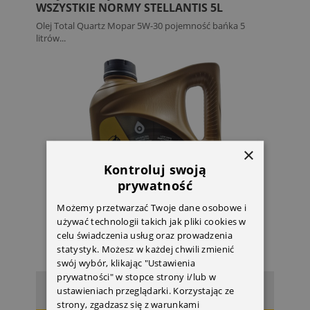
WSZYSTKIE NORMY STELLANTIS 5L
Olej Total Quartz Mopar 5W-30 pojemność bańka 5
litrów...
×
Kontroluj swoją
prywatność
Możemy przetwarzać Twoje dane osobowe i
używać technologii takich jak pliki cookies w
celu świadczenia usług oraz prowadzenia
statystyk. Możesz w każdej chwili zmienić
swój wybór, klikając "Ustawienia
prywatności" w stopce strony i/lub w
325,00 zł
Cena:
ustawieniach przeglądarki. Korzystając ze
strony, zgadzasz się z warunkami