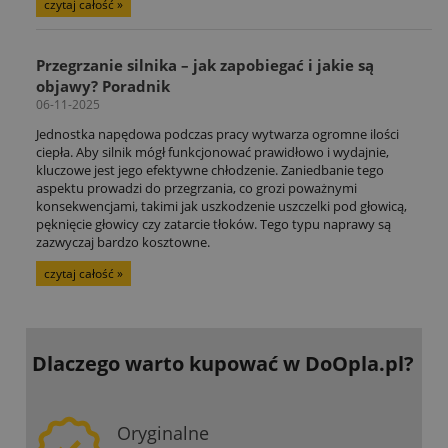
czytaj całość »
Przegrzanie silnika – jak zapobiegać i jakie są
objawy? Poradnik
06-11-2025
Jednostka napędowa podczas pracy wytwarza ogromne ilości
ciepła. Aby silnik mógł funkcjonować prawidłowo i wydajnie,
kluczowe jest jego efektywne chłodzenie. Zaniedbanie tego
aspektu prowadzi do przegrzania, co grozi poważnymi
konsekwencjami, takimi jak uszkodzenie uszczelki pod głowicą,
pęknięcie głowicy czy zatarcie tłoków. Tego typu naprawy są
zazwyczaj bardzo kosztowne.
czytaj całość »
Dlaczego warto kupować
w DoOpla.pl?
Oryginalne