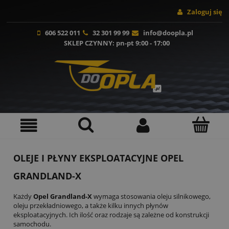
Zaloguj się
606 522 011
32 301 99 99
info@doopla.pl
SKLEP CZYNNY
: pn-pt 9:00 - 17:00
OLEJE I PŁYNY EKSPLOATACYJNE OPEL
GRANDLAND-X
Każdy
Opel Grandland-X
wymaga stosowania oleju silnikowego,
oleju przekładniowego, a także kilku innych płynów
eksploatacyjnych. Ich ilość oraz rodzaje są zależne od konstrukcji
samochodu.