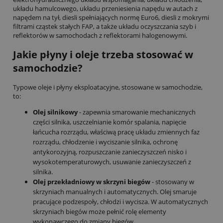
układu hamulcowego, układu przeniesienia napędu w autach z
napędem na tył, diesli spełniających normę Euro6, diesli z mokrymi
filtrami cząstek stałych FAP, a także układu oczyszczania szyb i
reflektorów w samochodach z reflektorami halogenowymi.
Jakie płyny i oleje trzeba stosować w
samochodzie?
Typowe oleje i płyny eksploatacyjne, stosowane w samochodzie,
to:
Olej silnikowy
- zapewnia smarowanie mechanicznych
części silnika, uszczelnianie komór spalania, napięcie
łańcucha rozrządu, właściwą pracę układu zmiennych faz
rozrządu, chłodzenie i wyciszanie silnika, ochronę
antykorozyjną, rozpuszczanie zanieczyszczeń nisko i
wysokotemperaturowych, usuwanie zanieczyszczeń z
silnika.
Olej przekładniowy w skrzyni biegów
- stosowany w
skrzyniach manualnych i automatycznych. Olej smaruje
pracujące podzespoły, chłodzi i wycisza. W automatycznych
skrzyniach biegów może pełnić rolę elementy
wykonawczego do zmiany biegów.