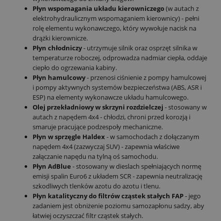
Płyn wspomagania układu kierowniczego
(w autach z
elektrohydraulicznym wspomaganiem kierownicy) - pełni
rolę elementu wykonawczego, który wywołuje nacisk na
drążki kierownicze.
Płyn chłodniczy
- utrzymuje silnik oraz osprzęt silnika w
temperaturze roboczej, odprowadza nadmiar ciepła, oddaje
ciepło do ogrzewania kabiny.
Płyn hamulcowy
- przenosi ciśnienie z pompy hamulcowej
i pompy aktywnych systemów bezpieczeństwa (ABS, ASR i
ESP) na elementy wykonawcze układu hamulcowego.
Olej przekładniowy w skrzyni rozdzielczej
- stosowany w
autach z napędem 4x4 - chłodzi, chroni przed korozją i
smaruje pracujące podzespoły mechaniczne.
Płyn w sprzęgle Haldex
- w samochodach z dołączanym
napędem 4x4 (zazwyczaj SUV) - zapewnia właściwe
załączanie napędu na tylną oś samochodu.
Płyn AdBlue
- stosowany w dieslach spełniających normę
emisji spalin Euro6 z układem SCR - zapewnia neutralizację
szkodliwych tlenków azotu do azotu i tlenu.
Płyn katalityczny do filtrów cząstek stałych FAP
- jego
zadaniem jest obniżenie poziomu samozapłonu sadzy, aby
łatwiej oczyszczać filtr cząstek stałych.