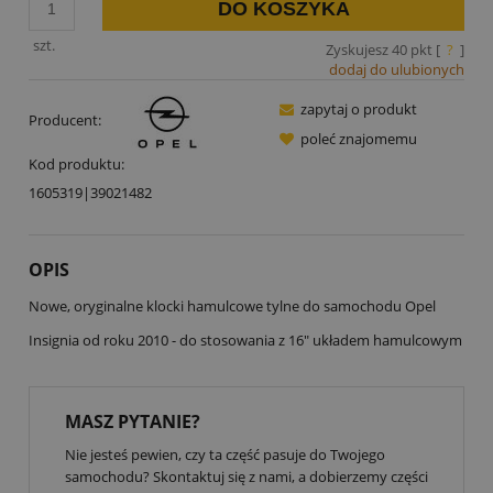
DO KOSZYKA
szt.
Zyskujesz
40
pkt [
?
]
dodaj do ulubionych
zapytaj o produkt
Producent:
poleć znajomemu
Kod produktu:
1605319|39021482
OPIS
Nowe, oryginalne klocki hamulcowe tylne do samochodu Opel
Insignia od roku 2010 - do stosowania z 16" układem hamulcowym
MASZ PYTANIE?
Nie jesteś pewien, czy ta część pasuje do Twojego
samochodu? Skontaktuj się z nami, a dobierzemy części