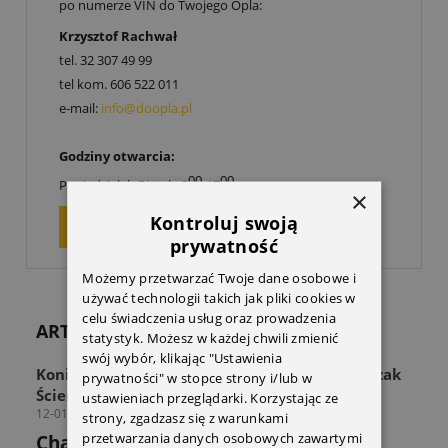
po numerze VIN do Twojego Opla:
Krzysztof Rachwał
tel.
32 307 49 99
tel kom.
606 522 011
e-mail:
info@doopla.pl
Godziny otwarcia:
00
00
Poniedziałek-Piątek: 9
-17
×
Kontroluj swoją
ZAPYTAJ O PRODUKT
prywatność
Możemy przetwarzać Twoje dane osobowe i
używać technologii takich jak pliki cookies w
celu świadczenia usług oraz prowadzenia
ARTYKUŁY
statystyk. Możesz w każdej chwili zmienić
swój wybór, klikając "Ustawienia
Koniec z zagraconą przestrzenią! Odkryj Wieszak
prywatności" w stopce strony i/lub w
Ścienny THULE Wall Hanger
ustawieniach przeglądarki. Korzystając ze
12-01-2026
strony, zgadzasz się z warunkami
przetwarzania danych osobowych zawartymi
Chaos w strefie sprzętu? Sprawdź jak