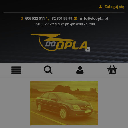
Zaloguj się
606 522 011
32 301 99 99
info@doopla.pl
SKLEP CZYNNY
: pn-pt 9:00 - 17:00