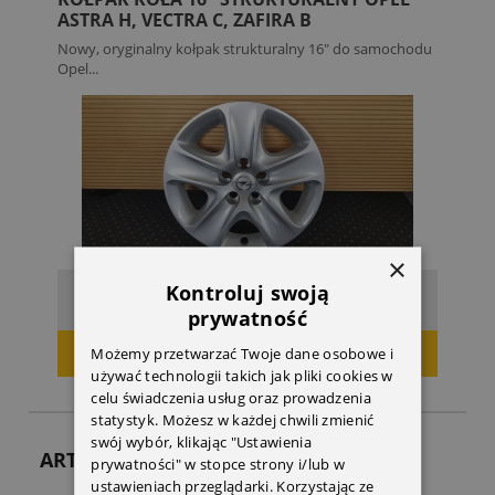
ASTRA H, VECTRA C, ZAFIRA B
Nowy, oryginalny kołpak strukturalny 16" do samochodu
Opel...
×
Kontroluj swoją
91,43 zł
Cena:
prywatność
Możemy przetwarzać Twoje dane osobowe i
DODAJ DO KOSZYKA
używać technologii takich jak pliki cookies w
celu świadczenia usług oraz prowadzenia
statystyk. Możesz w każdej chwili zmienić
swój wybór, klikając "Ustawienia
ARTYKUŁY
prywatności" w stopce strony i/lub w
ustawieniach przeglądarki. Korzystając ze