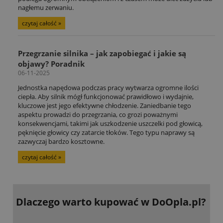
nagłemu zerwaniu.
czytaj całość »
Przegrzanie silnika – jak zapobiegać i jakie są
objawy? Poradnik
06-11-2025
Jednostka napędowa podczas pracy wytwarza ogromne ilości
ciepła. Aby silnik mógł funkcjonować prawidłowo i wydajnie,
kluczowe jest jego efektywne chłodzenie. Zaniedbanie tego
aspektu prowadzi do przegrzania, co grozi poważnymi
konsekwencjami, takimi jak uszkodzenie uszczelki pod głowicą,
pęknięcie głowicy czy zatarcie tłoków. Tego typu naprawy są
zazwyczaj bardzo kosztowne.
czytaj całość »
Dlaczego warto kupować
w DoOpla.pl?